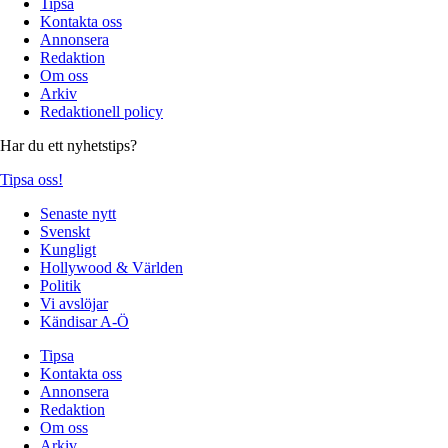
Tipsa
Kontakta oss
Annonsera
Redaktion
Om oss
Arkiv
Redaktionell policy
Har du ett nyhetstips?
Tipsa oss!
Senaste nytt
Svenskt
Kungligt
Hollywood & Världen
Politik
Vi avslöjar
Kändisar A-Ö
Tipsa
Kontakta oss
Annonsera
Redaktion
Om oss
Arkiv