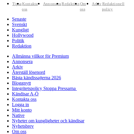
Tipsa
Kontakta
Annonsera
Redaktion
Om
Arkiv
Redaktionell
oss
oss
policy
Senaste
Svenskt
Kungligt
Hollywood
Politik
Redaktion
Allmänna villkor för Premium
Annonsera
Arkiv
Återställ lösenord
Bästa kändissajterna 2026
Bloggnytt
Integritetspolicy Stoppa Pressarna
Kändisar A-Ö
Kontakta oss
Logga in
Mitt konto
Native
Nyheter om kungligheter och kändisar
Nyhetsbrev
Om oss