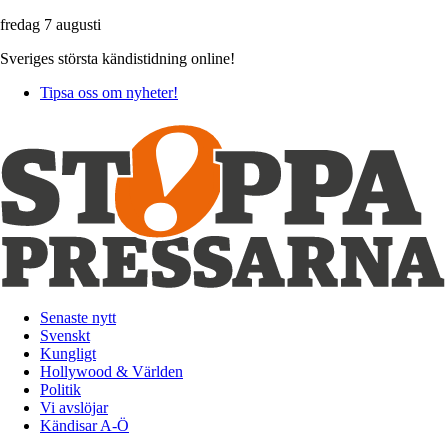
fredag 7 augusti
Sveriges största kändistidning online!
Tipsa oss om nyheter!
Senaste nytt
Svenskt
Kungligt
Hollywood & Världen
Politik
Vi avslöjar
Kändisar A-Ö