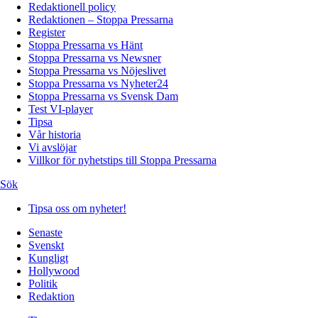
Redaktionell policy
Redaktionen – Stoppa Pressarna
Register
Stoppa Pressarna vs Hänt
Stoppa Pressarna vs Newsner
Stoppa Pressarna vs Nöjeslivet
Stoppa Pressarna vs Nyheter24
Stoppa Pressarna vs Svensk Dam
Test VI-player
Tipsa
Vår historia
Vi avslöjar
Villkor för nyhetstips till Stoppa Pressarna
Sök
Tipsa oss om nyheter!
Senaste
Svenskt
Kungligt
Hollywood
Politik
Redaktion