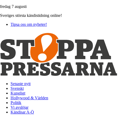
fredag 7 augusti
Sveriges största kändistidning online!
Tipsa oss om nyheter!
Senaste nytt
Svenskt
Kungligt
Hollywood & Världen
Politik
Vi avslöjar
Kändisar A-Ö