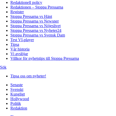
Redaktionell policy
Redaktionen – Stoppa Pressarna
Register
Stoppa Pressarna vs Hänt
Stoppa Pressarna vs Newsner
Stoppa Pressarna vs Nöjeslivet
Stoppa Pressarna vs Nyheter24
Stoppa Pressarna vs Svensk Dam
Test VI-player
Tipsa
Vår historia
Vi avslöjar
Villkor för nyhetstips till Stoppa Pressarna
Sök
Tipsa oss om nyheter!
Senaste
Svenskt
Kungligt
Hollywood
Politik
Redaktion