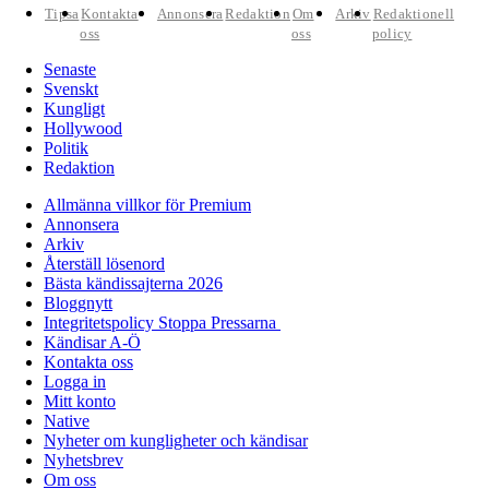
Tipsa
Kontakta
Annonsera
Redaktion
Om
Arkiv
Redaktionell
oss
oss
policy
Senaste
Svenskt
Kungligt
Hollywood
Politik
Redaktion
Allmänna villkor för Premium
Annonsera
Arkiv
Återställ lösenord
Bästa kändissajterna 2026
Bloggnytt
Integritetspolicy Stoppa Pressarna
Kändisar A-Ö
Kontakta oss
Logga in
Mitt konto
Native
Nyheter om kungligheter och kändisar
Nyhetsbrev
Om oss