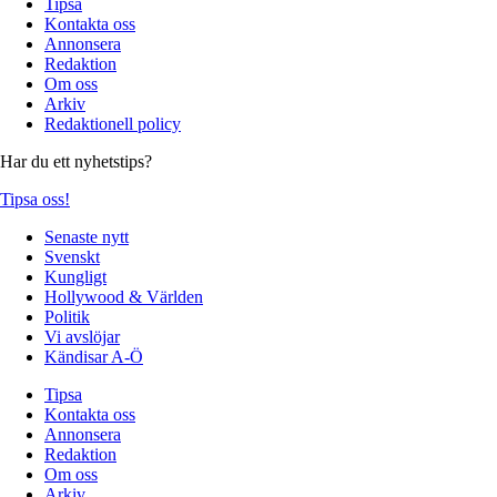
Tipsa
Kontakta oss
Annonsera
Redaktion
Om oss
Arkiv
Redaktionell policy
Har du ett nyhetstips?
Tipsa oss!
Senaste nytt
Svenskt
Kungligt
Hollywood & Världen
Politik
Vi avslöjar
Kändisar A-Ö
Tipsa
Kontakta oss
Annonsera
Redaktion
Om oss
Arkiv