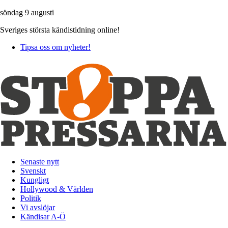
söndag 9 augusti
Sveriges största kändistidning online!
Tipsa oss om nyheter!
Senaste nytt
Svenskt
Kungligt
Hollywood & Världen
Politik
Vi avslöjar
Kändisar A-Ö