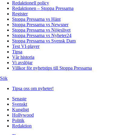
Redaktionell policy
Redaktionen – Stoppa Pressarna
Register
Stoppa Pressarna vs Hänt
Stoppa Pressarna vs Newsner
Stoppa Pressarna vs Nöjeslivet
Stoppa Pressarna vs Nyheter24
Stoppa Pressarna vs Svensk Dam
Test VI-player
Tipsa
Vår historia
Vi avslöjar
Villkor för nyhetstips till Stoppa Pressarna
Sök
Tipsa oss om nyheter!
Senaste
Svenskt
Kungligt
Hollywood
Politik
Redaktion