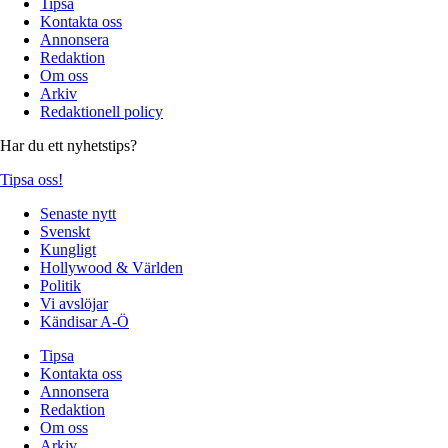
Tipsa
Kontakta oss
Annonsera
Redaktion
Om oss
Arkiv
Redaktionell policy
Har du ett nyhetstips?
Tipsa oss!
Senaste nytt
Svenskt
Kungligt
Hollywood & Världen
Politik
Vi avslöjar
Kändisar A-Ö
Tipsa
Kontakta oss
Annonsera
Redaktion
Om oss
Arkiv