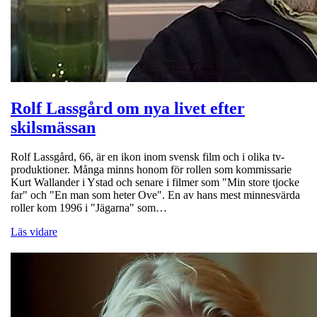
Rolf Lassgård om nya livet efter
skilsmässan
Rolf Lassgård, 66, är en ikon inom svensk film och i olika tv-
produktioner. Många minns honom för rollen som kommissarie
Kurt Wallander i Ystad och senare i filmer som "Min store tjocke
far" och "En man som heter Ove". En av hans mest minnesvärda
roller kom 1996 i "Jägarna" som…
Läs vidare