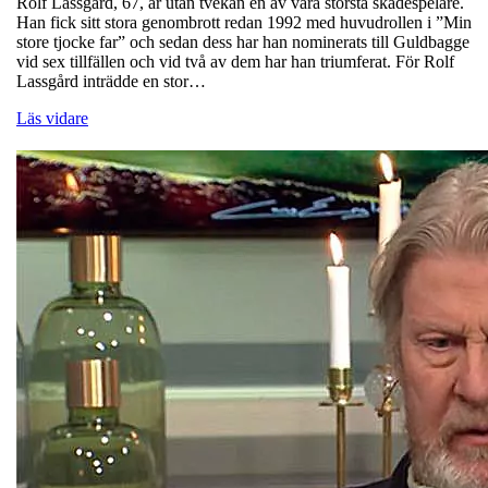
Rolf Lassgård, 67, är utan tvekan en av våra största skådespelare.
Han fick sitt stora genombrott redan 1992 med huvudrollen i ”Min
store tjocke far” och sedan dess har han nominerats till Guldbagge
vid sex tillfällen och vid två av dem har han triumferat. För Rolf
Lassgård inträdde en stor…
Läs vidare