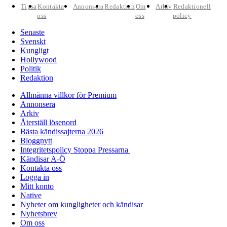
Tipsa
Kontakta
Annonsera
Redaktion
Om
Arkiv
Redaktionell
oss
oss
policy
Senaste
Svenskt
Kungligt
Hollywood
Politik
Redaktion
Allmänna villkor för Premium
Annonsera
Arkiv
Återställ lösenord
Bästa kändissajterna 2026
Bloggnytt
Integritetspolicy Stoppa Pressarna
Kändisar A-Ö
Kontakta oss
Logga in
Mitt konto
Native
Nyheter om kungligheter och kändisar
Nyhetsbrev
Om oss