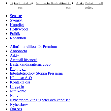
Tipsa
Kontakta
Annonsera
Redaktion
Om
Arkiv
Redaktionell
oss
oss
policy
Senaste
Svenskt
Kungligt
Hollywood
Politik
Redaktion
Allmänna villkor för Premium
Annonsera
Arkiv
Återställ lösenord
Bästa kändissajterna 2026
Bloggnytt
Integritetspolicy Stoppa Pressarna
Kändisar A-Ö
Kontakta oss
Logga in
Mitt konto
Native
Nyheter om kungligheter och kändisar
Nyhetsbrev
Om oss