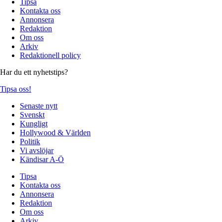
Tipsa
Kontakta oss
Annonsera
Redaktion
Om oss
Arkiv
Redaktionell policy
Har du ett nyhetstips?
Tipsa oss!
Senaste nytt
Svenskt
Kungligt
Hollywood & Världen
Politik
Vi avslöjar
Kändisar A-Ö
Tipsa
Kontakta oss
Annonsera
Redaktion
Om oss
Arkiv