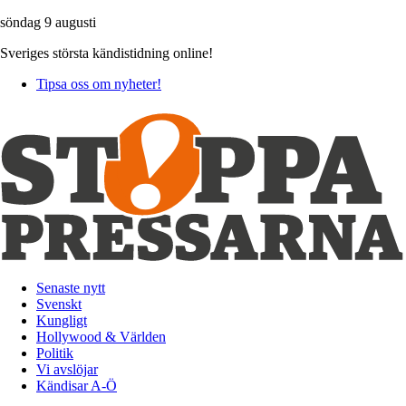
söndag 9 augusti
Sveriges största kändistidning online!
Tipsa oss om nyheter!
Senaste nytt
Svenskt
Kungligt
Hollywood & Världen
Politik
Vi avslöjar
Kändisar A-Ö