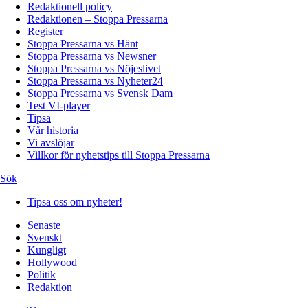
Redaktionell policy
Redaktionen – Stoppa Pressarna
Register
Stoppa Pressarna vs Hänt
Stoppa Pressarna vs Newsner
Stoppa Pressarna vs Nöjeslivet
Stoppa Pressarna vs Nyheter24
Stoppa Pressarna vs Svensk Dam
Test VI-player
Tipsa
Vår historia
Vi avslöjar
Villkor för nyhetstips till Stoppa Pressarna
Sök
Tipsa oss om nyheter!
Senaste
Svenskt
Kungligt
Hollywood
Politik
Redaktion