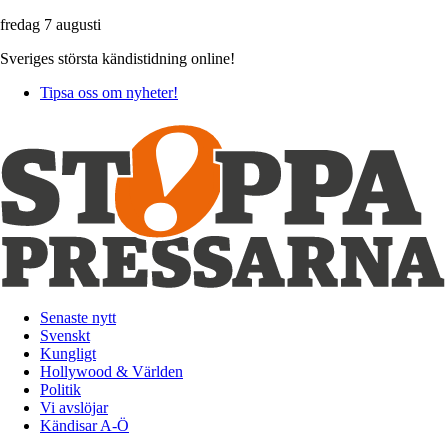
fredag 7 augusti
Sveriges största kändistidning online!
Tipsa oss om nyheter!
Senaste nytt
Svenskt
Kungligt
Hollywood & Världen
Politik
Vi avslöjar
Kändisar A-Ö