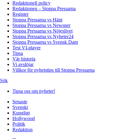
Redaktionell policy
Redaktionen – Stoppa Pressarna
Register
Stoppa Pressarna vs Hänt
Stoppa Pressarna vs Newsner
Stoppa Pressarna vs Nöjeslivet
Stoppa Pressarna vs Nyheter24
Stoppa Pressarna vs Svensk Dam
Test VI-player
Tipsa
Vår historia
Vi avslöjar
Villkor för nyhetstips till Stoppa Pressarna
Sök
Tipsa oss om nyheter!
Senaste
Svenskt
Kungligt
Hollywood
Politik
Redaktion