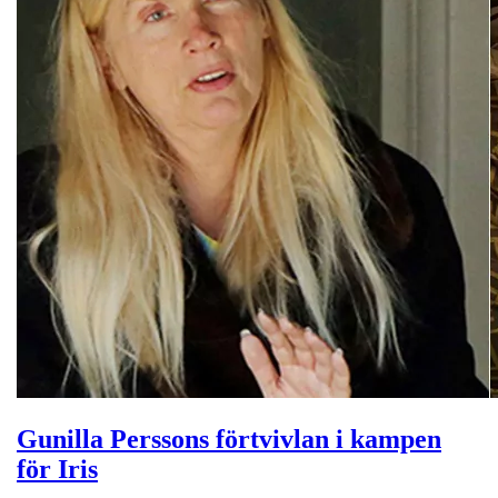
Gunilla Perssons förtvivlan i kampen
för Iris