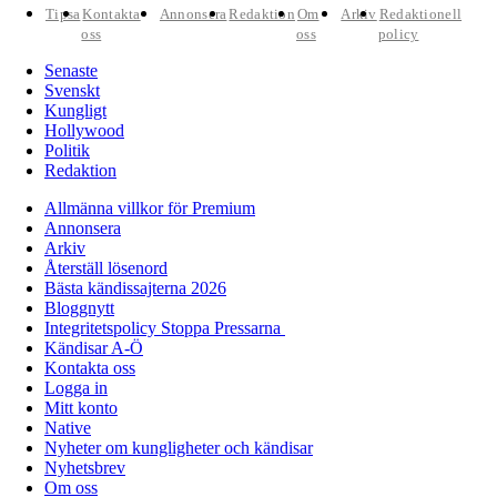
Tipsa
Kontakta
Annonsera
Redaktion
Om
Arkiv
Redaktionell
oss
oss
policy
Senaste
Svenskt
Kungligt
Hollywood
Politik
Redaktion
Allmänna villkor för Premium
Annonsera
Arkiv
Återställ lösenord
Bästa kändissajterna 2026
Bloggnytt
Integritetspolicy Stoppa Pressarna
Kändisar A-Ö
Kontakta oss
Logga in
Mitt konto
Native
Nyheter om kungligheter och kändisar
Nyhetsbrev
Om oss