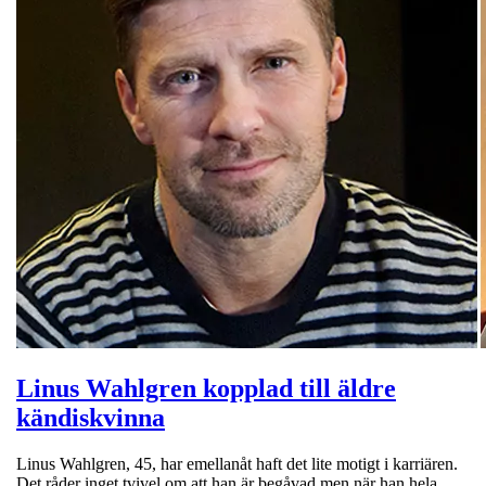
Linus Wahlgren kopplad till äldre
kändiskvinna
Linus Wahlgren, 45, har emellanåt haft det lite motigt i karriären.
Det råder inget tvivel om att han är begåvad men när han hela