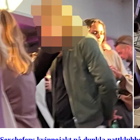
Sexchefens kvinnojakt på dunkla nattklubb