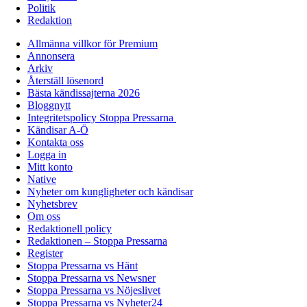
Politik
Redaktion
Allmänna villkor för Premium
Annonsera
Arkiv
Återställ lösenord
Bästa kändissajterna 2026
Bloggnytt
Integritetspolicy Stoppa Pressarna
Kändisar A-Ö
Kontakta oss
Logga in
Mitt konto
Native
Nyheter om kungligheter och kändisar
Nyhetsbrev
Om oss
Redaktionell policy
Redaktionen – Stoppa Pressarna
Register
Stoppa Pressarna vs Hänt
Stoppa Pressarna vs Newsner
Stoppa Pressarna vs Nöjeslivet
Stoppa Pressarna vs Nyheter24