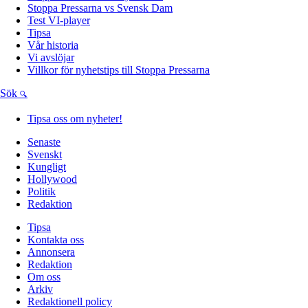
Stoppa Pressarna vs Svensk Dam
Test VI-player
Tipsa
Vår historia
Vi avslöjar
Villkor för nyhetstips till Stoppa Pressarna
Sök
Tipsa oss om nyheter!
Senaste
Svenskt
Kungligt
Hollywood
Politik
Redaktion
Tipsa
Kontakta oss
Annonsera
Redaktion
Om oss
Arkiv
Redaktionell policy