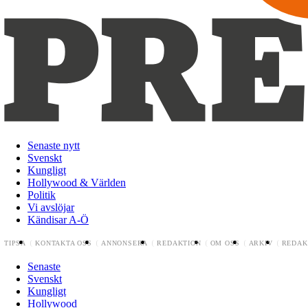
Senaste nytt
Svenskt
Kungligt
Hollywood & Världen
Politik
Vi avslöjar
Kändisar A-Ö
TIPSA
KONTAKTA OSS
ANNONSERA
REDAKTION
OM OSS
ARKIV
REDAK
Senaste
Svenskt
Kungligt
Hollywood