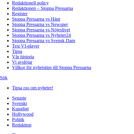
Redaktionell policy
Redaktionen – Stoppa Pressarna
Register
Stoppa Pressarna vs Hänt
Stoppa Pressarna vs Newsner
Stoppa Pressarna vs Nöjeslivet
Stoppa Pressarna vs Nyheter24
Stoppa Pressarna vs Svensk Dam
Test VI-player
Tipsa
Vår historia
Vi avslöjar
Villkor för nyhetstips till Stoppa Pressarna
Sök
Tipsa oss om nyheter!
Senaste
Svenskt
Kungligt
Hollywood
Politik
Redaktion