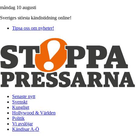
måndag 10 augusti
Sveriges största kändistidning online!
Tipsa oss om nyheter!
Senaste nytt
Svenskt
Kungligt
Hollywood & Världen
Politik
Vi avslöjar
Kändisar A-Ö