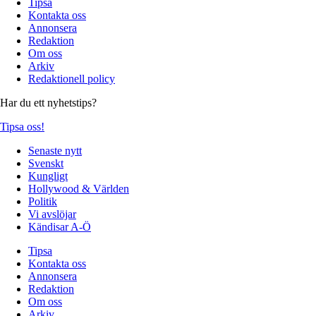
Tipsa
Kontakta oss
Annonsera
Redaktion
Om oss
Arkiv
Redaktionell policy
Har du ett nyhetstips?
Tipsa oss!
Senaste nytt
Svenskt
Kungligt
Hollywood & Världen
Politik
Vi avslöjar
Kändisar A-Ö
Tipsa
Kontakta oss
Annonsera
Redaktion
Om oss
Arkiv