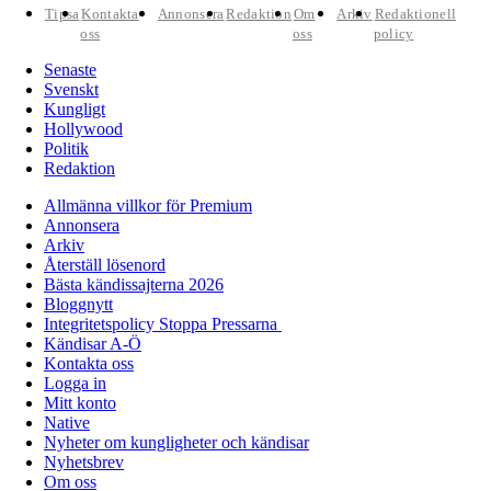
Tipsa
Kontakta
Annonsera
Redaktion
Om
Arkiv
Redaktionell
oss
oss
policy
Senaste
Svenskt
Kungligt
Hollywood
Politik
Redaktion
Allmänna villkor för Premium
Annonsera
Arkiv
Återställ lösenord
Bästa kändissajterna 2026
Bloggnytt
Integritetspolicy Stoppa Pressarna
Kändisar A-Ö
Kontakta oss
Logga in
Mitt konto
Native
Nyheter om kungligheter och kändisar
Nyhetsbrev
Om oss