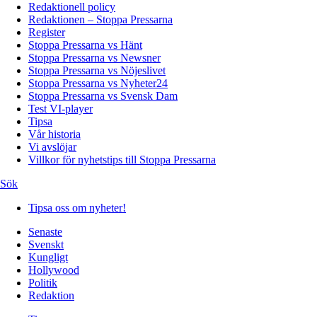
Redaktionell policy
Redaktionen – Stoppa Pressarna
Register
Stoppa Pressarna vs Hänt
Stoppa Pressarna vs Newsner
Stoppa Pressarna vs Nöjeslivet
Stoppa Pressarna vs Nyheter24
Stoppa Pressarna vs Svensk Dam
Test VI-player
Tipsa
Vår historia
Vi avslöjar
Villkor för nyhetstips till Stoppa Pressarna
Sök
Tipsa oss om nyheter!
Senaste
Svenskt
Kungligt
Hollywood
Politik
Redaktion