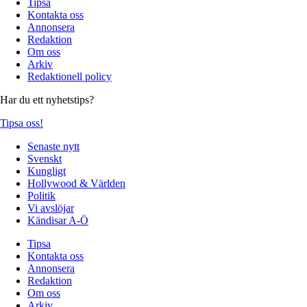
Tipsa
Kontakta oss
Annonsera
Redaktion
Om oss
Arkiv
Redaktionell policy
Har du ett nyhetstips?
Tipsa oss!
Senaste nytt
Svenskt
Kungligt
Hollywood & Världen
Politik
Vi avslöjar
Kändisar A-Ö
Tipsa
Kontakta oss
Annonsera
Redaktion
Om oss
Arkiv