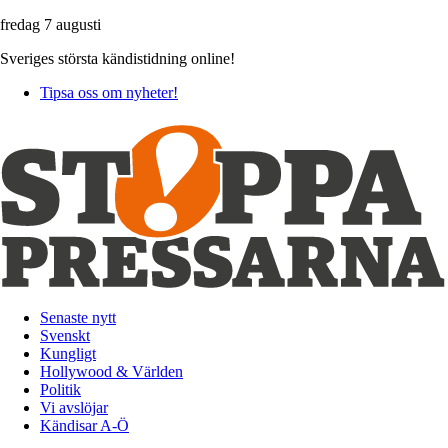
fredag 7 augusti
Sveriges största kändistidning online!
Tipsa oss om nyheter!
Senaste nytt
Svenskt
Kungligt
Hollywood & Världen
Politik
Vi avslöjar
Kändisar A-Ö