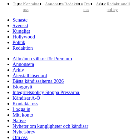
Tipsa
Kontakta
Annonsera
Redaktion
Om
Arkiv
Redaktionell
oss
oss
policy
Senaste
Svenskt
Kungligt
Hollywood
Politik
Redaktion
Allmänna villkor för Premium
Annonsera
Arkiv
Återställ lösenord
Bästa kändissajterna 2026
Bloggnytt
Integritetspolicy Stoppa Pressarna
Kändisar A-Ö
Kontakta oss
Logga in
Mitt konto
Native
Nyheter om kungligheter och kändisar
Nyhetsbrev
Om oss