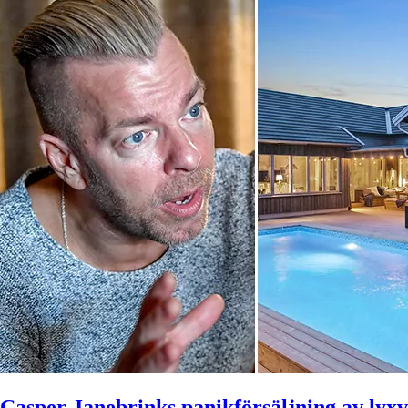
Casper Janebrinks panikförsäljning av lyxvi