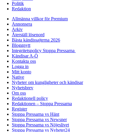
Politik
Redaktion
Allmänna villkor för Premium
Annonsera
Arkiv
Återställ lösenord
Bästa kändissajterna 2026
Bloggnytt
Integritetspolicy Stoppa Pressarna
Kändisar A-Ö
Kontakta oss
Logga in
Mitt konto
Native
Nyheter om kungligheter och kändisar
Nyhetsbrev
Om oss
Redaktionell policy
Redaktionen – Stoppa Pressarna
Register
Stoppa Pressarna vs Hänt
Stoppa Pressarna vs Newsner
Stoppa Pressarna vs Nöjeslivet
Stoppa Pressarna vs Nyheter24