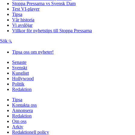
Stoppa Pressarna vs Svensk Dam
Test VI-player
Tipsa
Vår historia
Vi avslöjar
Villkor för nyhetstips till Stoppa Pressarna
Sök
Tipsa oss om nyheter!
Senaste
Svenskt
Kungligt
Hollywood
Politik
Redaktion
Tipsa
Kontakta oss
Annonsera
Redaktion
Om oss
Arkiv
Redaktionell policy