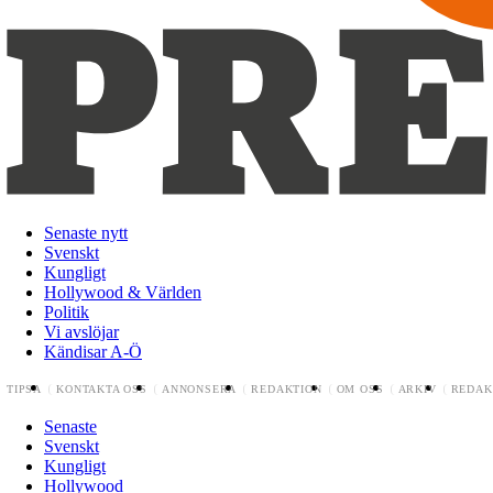
Senaste nytt
Svenskt
Kungligt
Hollywood & Världen
Politik
Vi avslöjar
Kändisar A-Ö
TIPSA
KONTAKTA OSS
ANNONSERA
REDAKTION
OM OSS
ARKIV
REDAK
Senaste
Svenskt
Kungligt
Hollywood