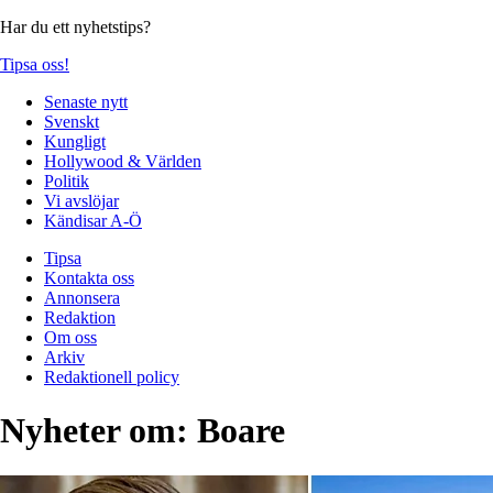
Har du ett nyhetstips?
Tipsa oss!
Senaste nytt
Svenskt
Kungligt
Hollywood & Världen
Politik
Vi avslöjar
Kändisar A-Ö
Tipsa
Kontakta oss
Annonsera
Redaktion
Om oss
Arkiv
Redaktionell policy
Nyheter om:
Boare