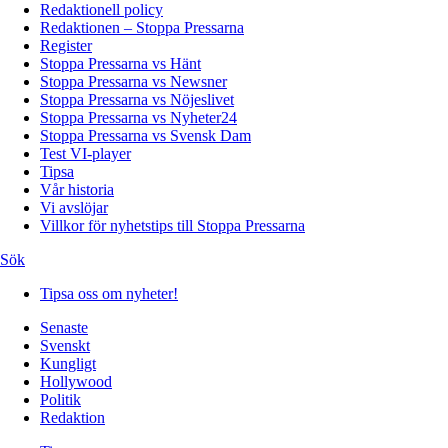
Redaktionell policy
Redaktionen – Stoppa Pressarna
Register
Stoppa Pressarna vs Hänt
Stoppa Pressarna vs Newsner
Stoppa Pressarna vs Nöjeslivet
Stoppa Pressarna vs Nyheter24
Stoppa Pressarna vs Svensk Dam
Test VI-player
Tipsa
Vår historia
Vi avslöjar
Villkor för nyhetstips till Stoppa Pressarna
Sök
Tipsa oss om nyheter!
Senaste
Svenskt
Kungligt
Hollywood
Politik
Redaktion