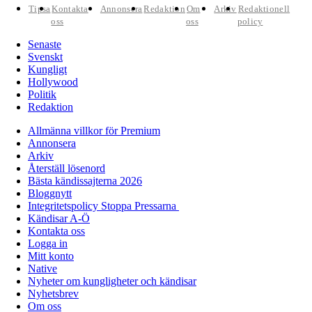
Tipsa
Kontakta
Annonsera
Redaktion
Om
Arkiv
Redaktionell
oss
oss
policy
Senaste
Svenskt
Kungligt
Hollywood
Politik
Redaktion
Allmänna villkor för Premium
Annonsera
Arkiv
Återställ lösenord
Bästa kändissajterna 2026
Bloggnytt
Integritetspolicy Stoppa Pressarna
Kändisar A-Ö
Kontakta oss
Logga in
Mitt konto
Native
Nyheter om kungligheter och kändisar
Nyhetsbrev
Om oss