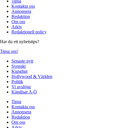
Tipsa
Kontakta oss
Annonsera
Redaktion
Om oss
Arkiv
Redaktionell policy
Har du ett nyhetstips?
Tipsa oss!
Senaste nytt
Svenskt
Kungligt
Hollywood & Världen
Politik
Vi avslöjar
Kändisar A-Ö
Tipsa
Kontakta oss
Annonsera
Redaktion
Om oss
Arkiv