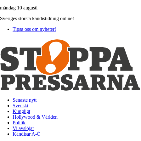
måndag 10 augusti
Sveriges största kändistidning online!
Tipsa oss om nyheter!
Senaste nytt
Svenskt
Kungligt
Hollywood & Världen
Politik
Vi avslöjar
Kändisar A-Ö