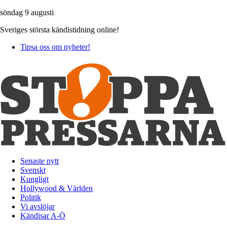
söndag 9 augusti
Sveriges största kändistidning online!
Tipsa oss om nyheter!
Senaste nytt
Svenskt
Kungligt
Hollywood & Världen
Politik
Vi avslöjar
Kändisar A-Ö