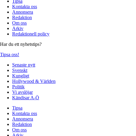
Tipsa
Kontakta oss
Annonsera
Redaktion
Om oss
Arkiv
Redaktionell policy
Har du ett nyhetstips?
Tipsa oss!
Senaste nytt
Svenskt
Kungligt
Hollywood & Världen
Politik
Vi avslöjar
Kändisar A-Ö
Tipsa
Kontakta oss
Annonsera
Redaktion
Om oss
Arkiv