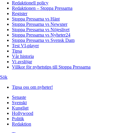
Redaktionell policy
Redaktionen – Stoppa Pressarna
Register
Stoppa Pressarna vs Hänt
Stoppa Pressarna vs Newsner
Stoppa Pressarna vs Nöjeslivet
Stoppa Pressarna vs Nyheter24
Stoppa Pressarna vs Svensk Dam
Test VI-player
Tipsa
Vår historia
Vi avslöjar
Villkor för nyhetstips till Stoppa Pressarna
Sök
Tipsa oss om nyheter!
Senaste
Svenskt
Kungligt
Hollywood
Politik
Redaktion