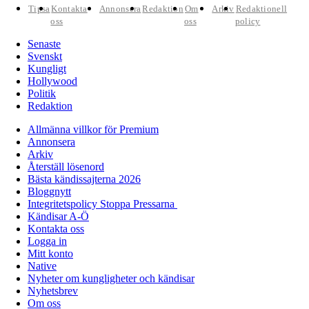
Tipsa
Kontakta
Annonsera
Redaktion
Om
Arkiv
Redaktionell
oss
oss
policy
Senaste
Svenskt
Kungligt
Hollywood
Politik
Redaktion
Allmänna villkor för Premium
Annonsera
Arkiv
Återställ lösenord
Bästa kändissajterna 2026
Bloggnytt
Integritetspolicy Stoppa Pressarna
Kändisar A-Ö
Kontakta oss
Logga in
Mitt konto
Native
Nyheter om kungligheter och kändisar
Nyhetsbrev
Om oss