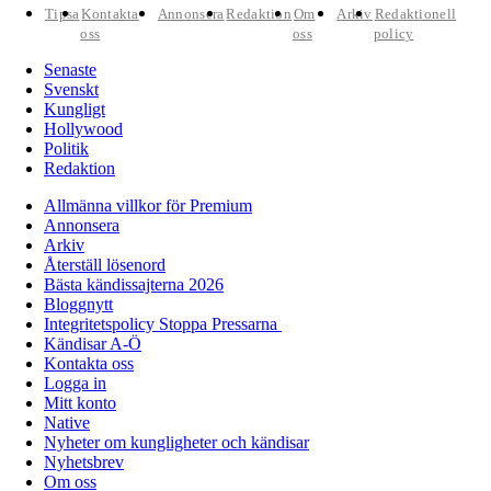
Tipsa
Kontakta
Annonsera
Redaktion
Om
Arkiv
Redaktionell
oss
oss
policy
Senaste
Svenskt
Kungligt
Hollywood
Politik
Redaktion
Allmänna villkor för Premium
Annonsera
Arkiv
Återställ lösenord
Bästa kändissajterna 2026
Bloggnytt
Integritetspolicy Stoppa Pressarna
Kändisar A-Ö
Kontakta oss
Logga in
Mitt konto
Native
Nyheter om kungligheter och kändisar
Nyhetsbrev
Om oss