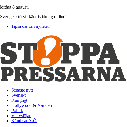
lördag 8 augusti
Sveriges största kändistidning online!
Tipsa oss om nyheter!
Senaste nytt
Svenskt
Kungligt
Hollywood & Världen
Politik
Vi avslöjar
Kändisar A-Ö