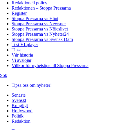
Redaktionell policy
Redaktionen – Stoppa Pressarna
Register
Stoppa Pressarna vs Hänt
Stoppa Pressarna vs Newsner
Stoppa Pressarna vs Nöjeslivet
Stoppa Pressarna vs Nyheter24
Stoppa Pressarna vs Svensk Dam
Test VI-player
Tipsa
Vår historia
Vi avslöjar
Villkor för nyhetstips till Stoppa Pressarna
Sök
Tipsa oss om nyheter!
Senaste
Svenskt
Kungligt
Hollywood
Politik
Redaktion