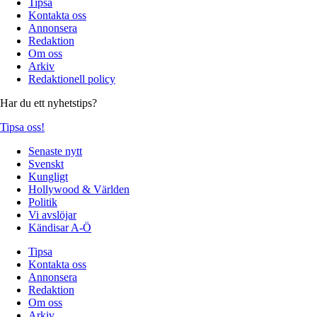
Tipsa
Kontakta oss
Annonsera
Redaktion
Om oss
Arkiv
Redaktionell policy
Har du ett nyhetstips?
Tipsa oss!
Senaste nytt
Svenskt
Kungligt
Hollywood & Världen
Politik
Vi avslöjar
Kändisar A-Ö
Tipsa
Kontakta oss
Annonsera
Redaktion
Om oss
Arkiv