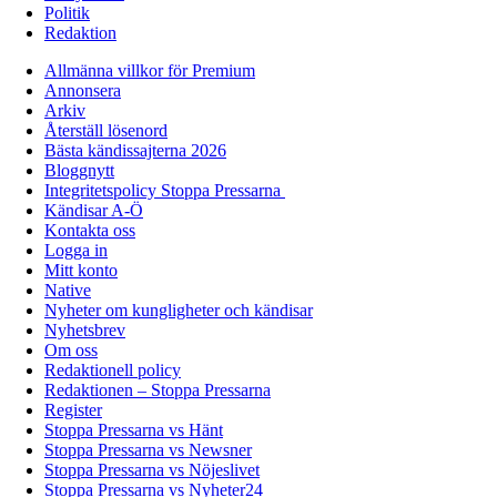
Politik
Redaktion
Allmänna villkor för Premium
Annonsera
Arkiv
Återställ lösenord
Bästa kändissajterna 2026
Bloggnytt
Integritetspolicy Stoppa Pressarna
Kändisar A-Ö
Kontakta oss
Logga in
Mitt konto
Native
Nyheter om kungligheter och kändisar
Nyhetsbrev
Om oss
Redaktionell policy
Redaktionen – Stoppa Pressarna
Register
Stoppa Pressarna vs Hänt
Stoppa Pressarna vs Newsner
Stoppa Pressarna vs Nöjeslivet
Stoppa Pressarna vs Nyheter24