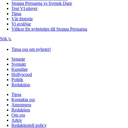
Stoppa Pressarna vs Svensk Dam
Test VI-player
Tipsa
Vår historia
Vi avslöjar
Villkor för nyhetstips till Stoppa Pressarna
Sök
Tipsa oss om nyheter!
Senaste
Svenskt
Kungligt
Hollywood
Politik
Redaktion
Tipsa
Kontakta oss
Annonsera
Redaktion
Om oss
Arkiv
Redaktionell policy