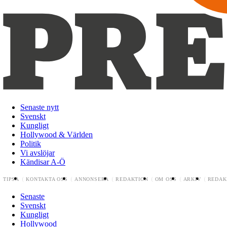
Senaste nytt
Svenskt
Kungligt
Hollywood & Världen
Politik
Vi avslöjar
Kändisar A-Ö
TIPSA
KONTAKTA OSS
ANNONSERA
REDAKTION
OM OSS
ARKIV
REDAK
Senaste
Svenskt
Kungligt
Hollywood