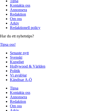
Tipsa
Kontakta oss
Annonsera
Redaktion
Om oss
Arkiv
Redaktionell policy
Har du ett nyhetstips?
Tipsa oss!
Senaste nytt
Svenskt
Kungligt
Hollywood & Världen
Politik
Vi avslöjar
Kändisar A-Ö
Tipsa
Kontakta oss
Annonsera
Redaktion
Om oss
Arkiv