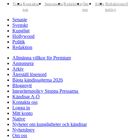
Tipsa
Kontakta
Annonsera
Redaktion
Om
Arkiv
Redaktionell
oss
oss
policy
Senaste
Svenskt
Kungligt
Hollywood
Politik
Redaktion
Allmänna villkor för Premium
Annonsera
Arkiv
Återställ lösenord
Bästa kändissajterna 2026
Bloggnytt
Integritetspolicy Stoppa Pressarna
Kändisar A-Ö
Kontakta oss
Logga in
Mitt konto
Native
Nyheter om kungligheter och kändisar
Nyhetsbrev
Om oss