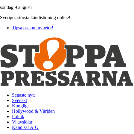
söndag 9 augusti
Sveriges största kändistidning online!
Tipsa oss om nyheter!
Senaste nytt
Svenskt
Kungligt
Hollywood & Världen
Politik
Vi avslöjar
Kändisar A-Ö