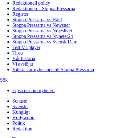
Redaktionell policy
Redaktionen – Stoppa Pressarna
Register
Stoppa Pressarna vs Hänt
Stoppa Pressarna vs Newsner
Stoppa Pressarna vs Nöjeslivet
Stoppa Pressarna vs Nyheter24
Stoppa Pressarna vs Svensk Dam
Test VI-player
Tipsa
Vår historia
Vi avslöjar
Villkor för nyhetstips till Stoppa Pressarna
Sök
Tipsa oss om nyheter!
Senaste
Svenskt
Kungligt
Hollywood
Politik
Redaktion