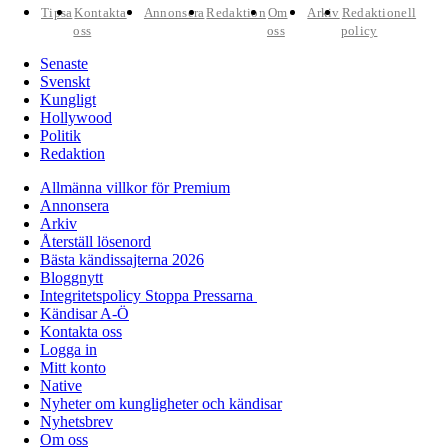
Tipsa
Kontakta
Annonsera
Redaktion
Om
Arkiv
Redaktionell
oss
oss
policy
Senaste
Svenskt
Kungligt
Hollywood
Politik
Redaktion
Allmänna villkor för Premium
Annonsera
Arkiv
Återställ lösenord
Bästa kändissajterna 2026
Bloggnytt
Integritetspolicy Stoppa Pressarna
Kändisar A-Ö
Kontakta oss
Logga in
Mitt konto
Native
Nyheter om kungligheter och kändisar
Nyhetsbrev
Om oss