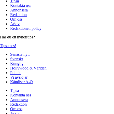
Tipsa
Kontakta oss
Annonsera
Redaktion
Om oss
Arkiv
Redaktionell policy
Har du ett nyhetstips?
Tipsa oss!
Senaste nytt
Svenskt
Kungligt
Hollywood & Världen
Politik
Vi avslöjar
Kändisar A-Ö
Tipsa
Kontakta oss
Annonsera
Redaktion
Om oss
Arkiv