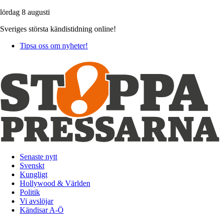
lördag 8 augusti
Sveriges största kändistidning online!
Tipsa oss om nyheter!
Senaste nytt
Svenskt
Kungligt
Hollywood & Världen
Politik
Vi avslöjar
Kändisar A-Ö