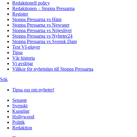
Redaktionell policy
Redaktionen – Stoppa Pressarna
Register
Stoppa Pressarna vs Hänt
Stoppa Pressarna vs Newsner
Stoppa Pressarna vs Nöjeslivet
Stoppa Pressarna vs Nyheter24
Stoppa Pressarna vs Svensk Dam
Test VI-player
Tipsa
Vår historia
Vi avslöjar
Villkor för nyhetstips till Stoppa Pressarna
Sök
Tipsa oss om nyheter!
Senaste
Svenskt
Kungligt
Hollywood
Politik
Redaktion