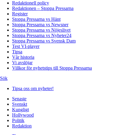
Redaktionell policy
Redaktionen – Stoppa Pressarna
Register
Stoppa Pressarna vs Hänt
Stoppa Pressarna vs Newsner
Stoppa Pressarna vs Nöjeslivet
Stoppa Pressarna vs Nyheter24
Stoppa Pressarna vs Svensk Dam
Test VI-player
Tipsa
Vår historia
Vi avslöjar
Villkor för nyhetstips till Stoppa Pressarna
Sök
Tipsa oss om nyheter!
Senaste
Svenskt
Kungligt
Hollywood
Politik
Redaktion