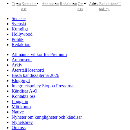
Tipsa
Kontakta
Annonsera
Redaktion
Om
Arkiv
Redaktionell
oss
oss
policy
Senaste
Svenskt
Kungligt
Hollywood
Politik
Redaktion
Allmänna villkor för Premium
Annonsera
Arkiv
Återställ lösenord
Bästa kändissajterna 2026
Bloggnytt
Integritetspolicy Stoppa Pressarna
Kändisar A-Ö
Kontakta oss
Logga in
Mitt konto
Native
Nyheter om kungligheter och kändisar
Nyhetsbrev
Om oss