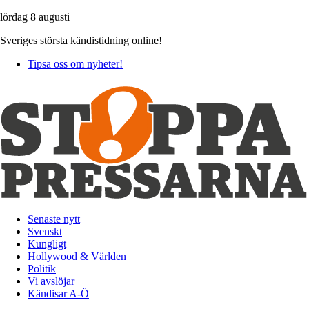
lördag 8 augusti
Sveriges största kändistidning online!
Tipsa oss om nyheter!
Senaste nytt
Svenskt
Kungligt
Hollywood & Världen
Politik
Vi avslöjar
Kändisar A-Ö