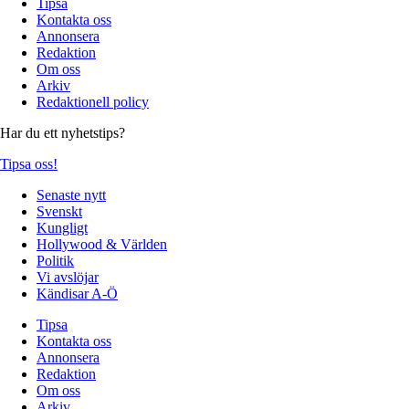
Tipsa
Kontakta oss
Annonsera
Redaktion
Om oss
Arkiv
Redaktionell policy
Har du ett nyhetstips?
Tipsa oss!
Senaste nytt
Svenskt
Kungligt
Hollywood & Världen
Politik
Vi avslöjar
Kändisar A-Ö
Tipsa
Kontakta oss
Annonsera
Redaktion
Om oss
Arkiv