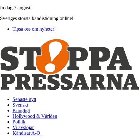
fredag 7 augusti
Sveriges största kändistidning online!
Tipsa oss om nyheter!
Senaste nytt
Svenskt
Kungligt
Hollywood & Världen
Politik
Vi avslöjar
Kändisar A-Ö