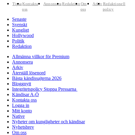
Tipsa
Kontakta
Annonsera
Redaktion
Om
Arkiv
Redaktionell
oss
oss
policy
Senaste
Svenskt
Kungligt
Hollywood
Politik
Redaktion
Allmänna villkor för Premium
Annonsera
Arkiv
Återställ lösenord
Bästa kändissajterna 2026
Bloggnytt
Integritetspolicy Stoppa Pressarna
Kändisar A-Ö
Kontakta oss
Logga in
Mitt konto
Native
Nyheter om kungligheter och kändisar
Nyhetsbrev
Om oss