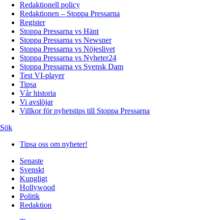
Redaktionell policy
Redaktionen – Stoppa Pressarna
Register
Stoppa Pressarna vs Hänt
Stoppa Pressarna vs Newsner
Stoppa Pressarna vs Nöjeslivet
Stoppa Pressarna vs Nyheter24
Stoppa Pressarna vs Svensk Dam
Test VI-player
Tipsa
Vår historia
Vi avslöjar
Villkor för nyhetstips till Stoppa Pressarna
Sök
Tipsa oss om nyheter!
Senaste
Svenskt
Kungligt
Hollywood
Politik
Redaktion