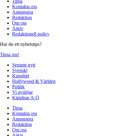
Tipsa
Kontakta oss
Annonsera
Redaktion
Om oss
Arkiv
Redaktionell policy
Har du ett nyhetstips?
Tipsa oss!
Senaste nytt
Svenskt
Kungligt
Hollywood & Världen
Politik
Vi avslöjar
Kändisar A-Ö
Tipsa
Kontakta oss
Annonsera
Redaktion
Om oss
Arkiv