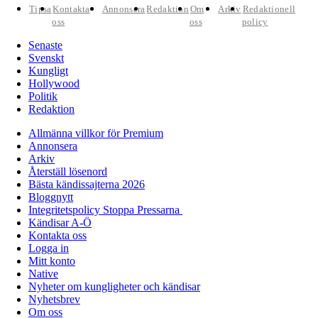
Tipsa
Kontakta
Annonsera
Redaktion
Om
Arkiv
Redaktionell
oss
oss
policy
Senaste
Svenskt
Kungligt
Hollywood
Politik
Redaktion
Allmänna villkor för Premium
Annonsera
Arkiv
Återställ lösenord
Bästa kändissajterna 2026
Bloggnytt
Integritetspolicy Stoppa Pressarna
Kändisar A-Ö
Kontakta oss
Logga in
Mitt konto
Native
Nyheter om kungligheter och kändisar
Nyhetsbrev
Om oss