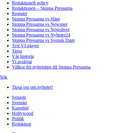
Redaktionell policy
Redaktionen – Stoppa Pressarna
Register
Stoppa Pressarna vs Hänt
Stoppa Pressarna vs Newsner
Stoppa Pressarna vs Nöjeslivet
Stoppa Pressarna vs Nyheter24
Stoppa Pressarna vs Svensk Dam
Test VI-player
Tipsa
Vår historia
Vi avslöjar
Villkor för nyhetstips till Stoppa Pressarna
Sök
Tipsa oss om nyheter!
Senaste
Svenskt
Kungligt
Hollywood
Politik
Redaktion