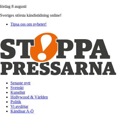
lördag 8 augusti
Sveriges största kändistidning online!
Tipsa oss om nyheter!
Senaste nytt
Svenskt
Kungligt
Hollywood & Världen
Politik
Vi avslöjar
Kändisar A-Ö