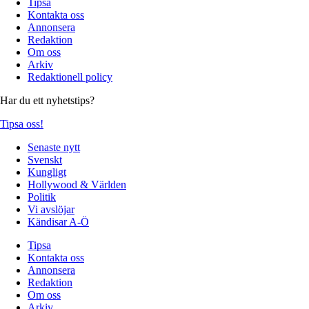
Tipsa
Kontakta oss
Annonsera
Redaktion
Om oss
Arkiv
Redaktionell policy
Har du ett nyhetstips?
Tipsa oss!
Senaste nytt
Svenskt
Kungligt
Hollywood & Världen
Politik
Vi avslöjar
Kändisar A-Ö
Tipsa
Kontakta oss
Annonsera
Redaktion
Om oss
Arkiv