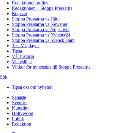
Redaktionell policy
Redaktionen – Stoppa Pressarna
Register
Stoppa Pressarna vs Hänt
Stoppa Pressarna vs Newsner
Stoppa Pressarna vs Nöjeslivet
Stoppa Pressarna vs Nyheter24
Stoppa Pressarna vs Svensk Dam
Test VI-player
Tipsa
Vår historia
Vi avslöjar
Villkor för nyhetstips till Stoppa Pressarna
Sök
Tipsa oss om nyheter!
Senaste
Svenskt
Kungligt
Hollywood
Politik
Redaktion