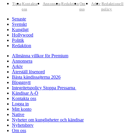
Tipsa
Kontakta
Annonsera
Redaktion
Om
Arkiv
Redaktionell
oss
oss
policy
Senaste
Svenskt
Kungligt
Hollywood
Politik
Redaktion
Allmänna villkor för Premium
Annonsera
Arkiv
Återställ lösenord
Bästa kändissajterna 2026
Bloggnytt
Integritetspolicy Stoppa Pressarna
Kändisar A-Ö
Kontakta oss
Logga in
Mitt konto
Native
Nyheter om kungligheter och kändisar
Nyhetsbrev
Om oss