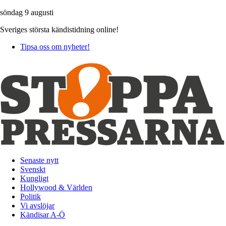
söndag 9 augusti
Sveriges största kändistidning online!
Tipsa oss om nyheter!
Senaste nytt
Svenskt
Kungligt
Hollywood & Världen
Politik
Vi avslöjar
Kändisar A-Ö