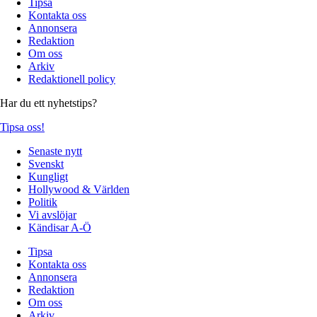
Tipsa
Kontakta oss
Annonsera
Redaktion
Om oss
Arkiv
Redaktionell policy
Har du ett nyhetstips?
Tipsa oss!
Senaste nytt
Svenskt
Kungligt
Hollywood & Världen
Politik
Vi avslöjar
Kändisar A-Ö
Tipsa
Kontakta oss
Annonsera
Redaktion
Om oss
Arkiv