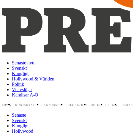
Senaste nytt
Svenskt
Kungligt
Hollywood & Världen
Politik
Vi avslöjar
Kändisar A-Ö
TIPSA
KONTAKTA OSS
ANNONSERA
REDAKTION
OM OSS
ARKIV
REDAK
Senaste
Svenskt
Kungligt
Hollywood