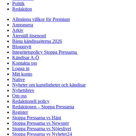
Politik
Redaktion
Allmänna villkor för Premium
Annonsera
Arkiv
Återställ lösenord
Bästa kändissajterna 2026
Bloggnytt
Integritetspolicy Stoppa Pressarna
Kändisar A-Ö
Kontakta oss
Logga in
Mitt konto
Native
Nyheter om kungligheter och kändisar
Nyhetsbrev
Om oss
Redaktionell policy
Redaktionen – Stoppa Pressarna
Register
Stoppa Pressarna vs Hänt
Stoppa Pressarna vs Newsner
Stoppa Pressarna vs Nöjeslivet
Stoppa Pressarna vs Nyheter24