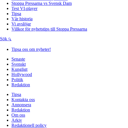
Stoppa Pressarna vs Svensk Dam
Test VI-player
Tipsa
Vår historia
Vi avslöjar
Villkor för nyhetstips till Stoppa Pressarna
Sök
Tipsa oss om nyheter!
Senaste
Svenskt
Kungligt
Hollywood
Politik
Redaktion
Tipsa
Kontakta oss
Annonsera
Redaktion
Om oss
Arkiv
Redaktionell policy