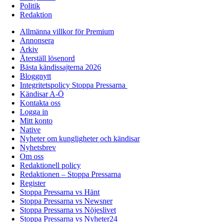
Politik
Redaktion
Allmänna villkor för Premium
Annonsera
Arkiv
Återställ lösenord
Bästa kändissajterna 2026
Bloggnytt
Integritetspolicy Stoppa Pressarna
Kändisar A-Ö
Kontakta oss
Logga in
Mitt konto
Native
Nyheter om kungligheter och kändisar
Nyhetsbrev
Om oss
Redaktionell policy
Redaktionen – Stoppa Pressarna
Register
Stoppa Pressarna vs Hänt
Stoppa Pressarna vs Newsner
Stoppa Pressarna vs Nöjeslivet
Stoppa Pressarna vs Nyheter24