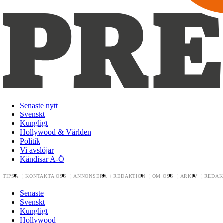
Senaste nytt
Svenskt
Kungligt
Hollywood & Världen
Politik
Vi avslöjar
Kändisar A-Ö
TIPSA
KONTAKTA OSS
ANNONSERA
REDAKTION
OM OSS
ARKIV
REDAK
Senaste
Svenskt
Kungligt
Hollywood