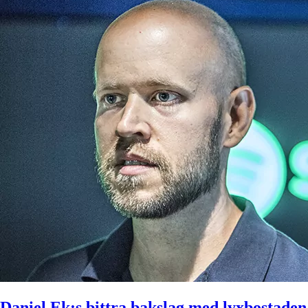
Daniel Ek:s bittra bakslag med lyxbostaden