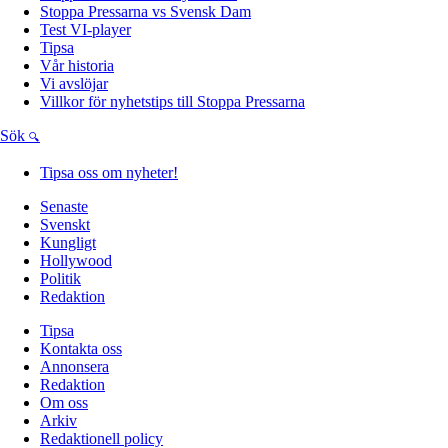
Stoppa Pressarna vs Svensk Dam
Test VI-player
Tipsa
Vår historia
Vi avslöjar
Villkor för nyhetstips till Stoppa Pressarna
Sök
Tipsa oss om nyheter!
Senaste
Svenskt
Kungligt
Hollywood
Politik
Redaktion
Tipsa
Kontakta oss
Annonsera
Redaktion
Om oss
Arkiv
Redaktionell policy