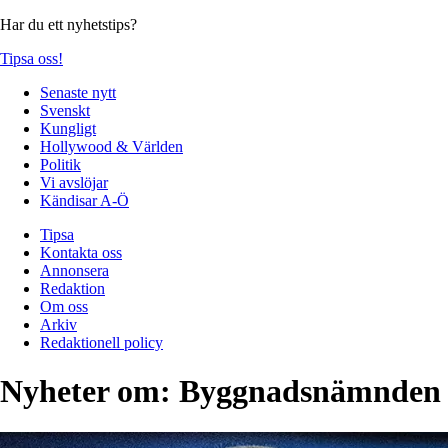
Har du ett nyhetstips?
Tipsa oss!
Senaste nytt
Svenskt
Kungligt
Hollywood & Världen
Politik
Vi avslöjar
Kändisar A-Ö
Tipsa
Kontakta oss
Annonsera
Redaktion
Om oss
Arkiv
Redaktionell policy
Nyheter om:
Byggnadsnämnden