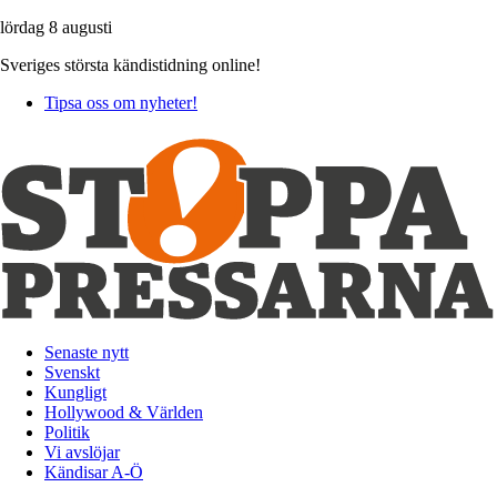
lördag 8 augusti
Sveriges största kändistidning online!
Tipsa oss om nyheter!
Senaste nytt
Svenskt
Kungligt
Hollywood & Världen
Politik
Vi avslöjar
Kändisar A-Ö