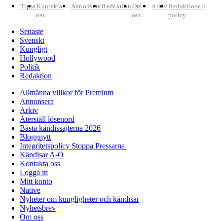
Tipsa
Kontakta
Annonsera
Redaktion
Om
Arkiv
Redaktionell
oss
oss
policy
Senaste
Svenskt
Kungligt
Hollywood
Politik
Redaktion
Allmänna villkor för Premium
Annonsera
Arkiv
Återställ lösenord
Bästa kändissajterna 2026
Bloggnytt
Integritetspolicy Stoppa Pressarna
Kändisar A-Ö
Kontakta oss
Logga in
Mitt konto
Native
Nyheter om kungligheter och kändisar
Nyhetsbrev
Om oss