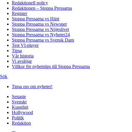
Redaktionell policy
Redaktionen – Stoppa Pressarna
Register
Stoppa Pressarna vs Hänt
Stoppa Pressarna vs Newsner
Stoppa Pressarna vs Nöjeslivet
Stoppa Pressarna vs Nyheter24
Stoppa Pressarna vs Svensk Dam
Test VI-player
Tipsa
Vår historia
Vi avslöjar
Villkor för nyhetstips till Stoppa Pressarna
Sök
Tipsa oss om nyheter!
Senaste
Svenskt
Kungligt
Hollywood
Politik
Redaktion