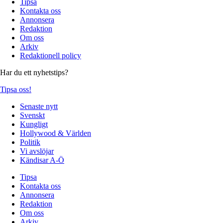
Tipsa
Kontakta oss
Annonsera
Redaktion
Om oss
Arkiv
Redaktionell policy
Har du ett nyhetstips?
Tipsa oss!
Senaste nytt
Svenskt
Kungligt
Hollywood & Världen
Politik
Vi avslöjar
Kändisar A-Ö
Tipsa
Kontakta oss
Annonsera
Redaktion
Om oss
Arkiv