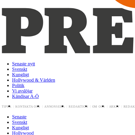
Senaste nytt
Svenskt
Kungligt
Hollywood & Världen
Politik
Vi avslöjar
Kändisar A-Ö
TIPSA
KONTAKTA OSS
ANNONSERA
REDAKTION
OM OSS
ARKIV
REDAK
Senaste
Svenskt
Kungligt
Hollywood