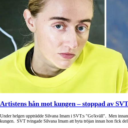
Artistens hån mot kungen – stoppad av SV
Under helgen uppträdde Silvana Imam i SVT:s "Go'kväll". Men innan h
kungen. SVT tvingade Silvana Imam att byta tröjan innan hon fick de