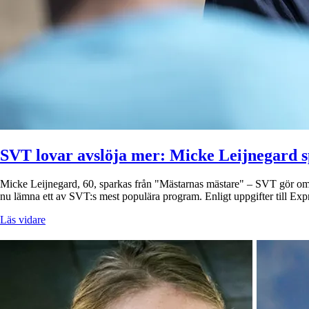
SVT lovar avslöja mer: Micke Leijnegard 
Micke Leijnegard, 60, sparkas från "Mästarnas mästare" – SVT gör om 
nu lämna ett av SVT:s mest populära program. Enligt uppgifter till E
Läs vidare