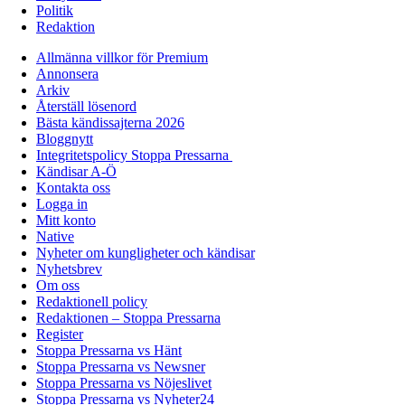
Politik
Redaktion
Allmänna villkor för Premium
Annonsera
Arkiv
Återställ lösenord
Bästa kändissajterna 2026
Bloggnytt
Integritetspolicy Stoppa Pressarna
Kändisar A-Ö
Kontakta oss
Logga in
Mitt konto
Native
Nyheter om kungligheter och kändisar
Nyhetsbrev
Om oss
Redaktionell policy
Redaktionen – Stoppa Pressarna
Register
Stoppa Pressarna vs Hänt
Stoppa Pressarna vs Newsner
Stoppa Pressarna vs Nöjeslivet
Stoppa Pressarna vs Nyheter24