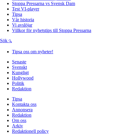
Stoppa Pressarna vs Svensk Dam
Test VI-player
Tipsa
Vår historia
Vi avslöjar
Villkor för nyhetstips till Stoppa Pressarna
Sök
Tipsa oss om nyheter!
Senaste
Svenskt
Kungligt
Hollywood
Politik
Redaktion
Tipsa
Kontakta oss
Annonsera
Redaktion
Om oss
Arkiv
Redaktionell policy