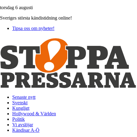
torsdag 6 augusti
Sveriges största kändistidning online!
Tipsa oss om nyheter!
Senaste nytt
Svenskt
Kungligt
Hollywood & Världen
Politik
Vi avslöjar
Kändisar A-Ö