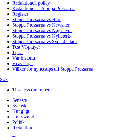
Redaktionell policy
Redaktionen – Stoppa Pressarna
Register
Stoppa Pressarna vs Hänt
Stoppa Pressarna vs Newsner
Stoppa Pressarna vs Nöjeslivet
Stoppa Pressarna vs Nyheter24
Stoppa Pressarna vs Svensk Dam
Test VI-player
Tipsa
Vår historia
Vi avslöjar
Villkor för nyhetstips till Stoppa Pressarna
Sök
Tipsa oss om nyheter!
Senaste
Svenskt
Kungligt
Hollywood
Politik
Redaktion