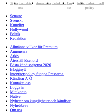
Tipsa
Kontakta
Annonsera
Redaktion
Om
Arkiv
Redaktionell
oss
oss
policy
Senaste
Svenskt
Kungligt
Hollywood
Politik
Redaktion
Allmänna villkor för Premium
Annonsera
Arkiv
Återställ lösenord
Bästa kändissajterna 2026
Bloggnytt
Integritetspolicy Stoppa Pressarna
Kändisar A-Ö
Kontakta oss
Logga in
Mitt konto
Native
Nyheter om kungligheter och kändisar
Nyhetsbrev
Om oss