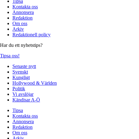
Tipsa
Kontakta oss
Annonsera
Redaktion
Om oss
Arkiv
Redaktionell policy
Har du ett nyhetstips?
Tipsa oss!
Senaste nytt
Svenskt
Kungligt
Hollywood & Världen
Politik
Vi avslöjar
Kändisar A-Ö
Tipsa
Kontakta oss
Annonsera
Redaktion
Om oss
Arkiv