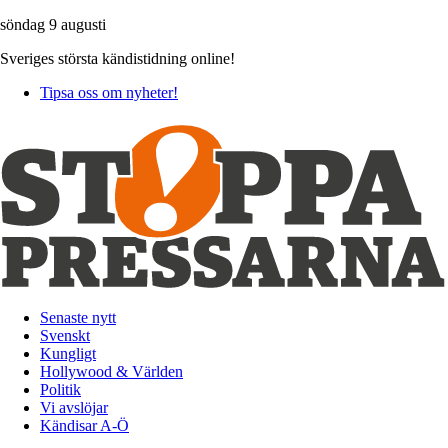
söndag 9 augusti
Sveriges största kändistidning online!
Tipsa oss om nyheter!
Senaste nytt
Svenskt
Kungligt
Hollywood & Världen
Politik
Vi avslöjar
Kändisar A-Ö