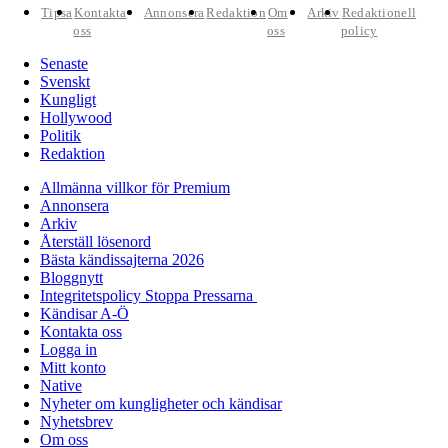
Tipsa
Kontakta
Annonsera
Redaktion
Om
Arkiv
Redaktionell
oss
oss
policy
Senaste
Svenskt
Kungligt
Hollywood
Politik
Redaktion
Allmänna villkor för Premium
Annonsera
Arkiv
Återställ lösenord
Bästa kändissajterna 2026
Bloggnytt
Integritetspolicy Stoppa Pressarna
Kändisar A-Ö
Kontakta oss
Logga in
Mitt konto
Native
Nyheter om kungligheter och kändisar
Nyhetsbrev
Om oss