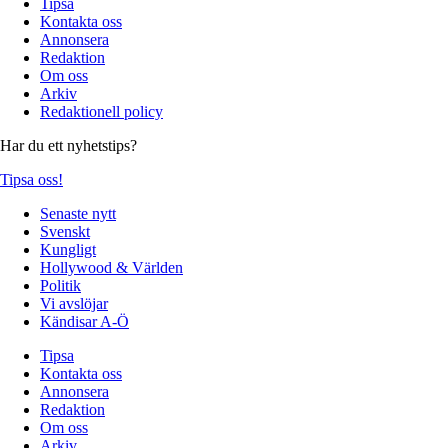
Tipsa
Kontakta oss
Annonsera
Redaktion
Om oss
Arkiv
Redaktionell policy
Har du ett nyhetstips?
Tipsa oss!
Senaste nytt
Svenskt
Kungligt
Hollywood & Världen
Politik
Vi avslöjar
Kändisar A-Ö
Tipsa
Kontakta oss
Annonsera
Redaktion
Om oss
Arkiv