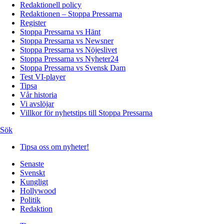
Redaktionell policy
Redaktionen – Stoppa Pressarna
Register
Stoppa Pressarna vs Hänt
Stoppa Pressarna vs Newsner
Stoppa Pressarna vs Nöjeslivet
Stoppa Pressarna vs Nyheter24
Stoppa Pressarna vs Svensk Dam
Test VI-player
Tipsa
Vår historia
Vi avslöjar
Villkor för nyhetstips till Stoppa Pressarna
Sök
Tipsa oss om nyheter!
Senaste
Svenskt
Kungligt
Hollywood
Politik
Redaktion