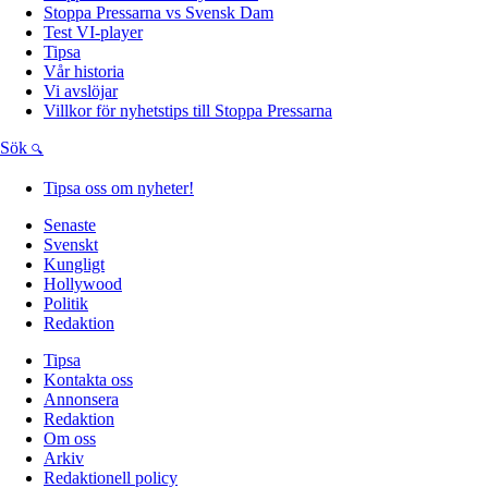
Stoppa Pressarna vs Svensk Dam
Test VI-player
Tipsa
Vår historia
Vi avslöjar
Villkor för nyhetstips till Stoppa Pressarna
Sök
Tipsa oss om nyheter!
Senaste
Svenskt
Kungligt
Hollywood
Politik
Redaktion
Tipsa
Kontakta oss
Annonsera
Redaktion
Om oss
Arkiv
Redaktionell policy