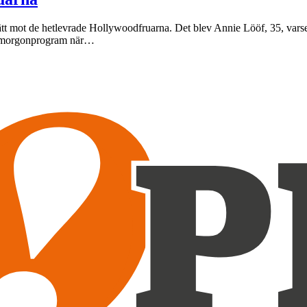
g slätt mot de hetlevrade Hollywoodfruarna. Det blev Annie Lööf, 35, v
det morgonprogram när…