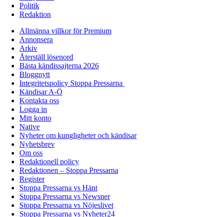
Politik
Redaktion
Allmänna villkor för Premium
Annonsera
Arkiv
Återställ lösenord
Bästa kändissajterna 2026
Bloggnytt
Integritetspolicy Stoppa Pressarna
Kändisar A-Ö
Kontakta oss
Logga in
Mitt konto
Native
Nyheter om kungligheter och kändisar
Nyhetsbrev
Om oss
Redaktionell policy
Redaktionen – Stoppa Pressarna
Register
Stoppa Pressarna vs Hänt
Stoppa Pressarna vs Newsner
Stoppa Pressarna vs Nöjeslivet
Stoppa Pressarna vs Nyheter24