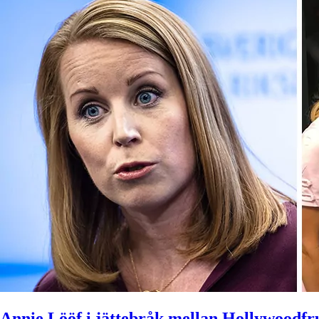
Annie Lööf i jättebråk mellan Hollywoodf