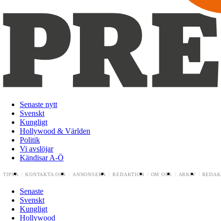
Senaste nytt
Svenskt
Kungligt
Hollywood & Världen
Politik
Vi avslöjar
Kändisar A-Ö
TIPSA
KONTAKTA OSS
ANNONSERA
REDAKTION
OM OSS
ARKIV
REDAK
Senaste
Svenskt
Kungligt
Hollywood