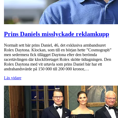
Prins Daniels misslyckade reklamkupp
Normalt sett bär prins Daniel, 46, det exklusiva armbandsuret
Rolex Daytona. Klockan, som till en början hette ”Cosmograph”
men sedermera fick tillägget Daytona efter den berömda
racertävlingen där klockföretaget Rolex skötte tidtagningen. Den
Rolex Daytona med vit urtavla som prins Daniel bär har ett
andrahandsvärde på 150 000 till 200 000 kronor,…
Läs vidare