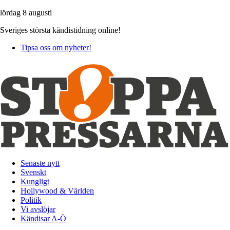
lördag 8 augusti
Sveriges största kändistidning online!
Tipsa oss om nyheter!
Senaste nytt
Svenskt
Kungligt
Hollywood & Världen
Politik
Vi avslöjar
Kändisar A-Ö