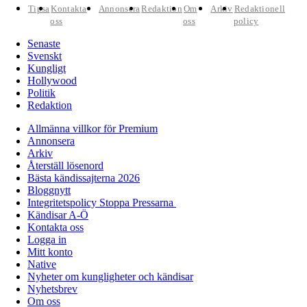
Tipsa
Kontakta
Annonsera
Redaktion
Om
Arkiv
Redaktionell
oss
oss
policy
Senaste
Svenskt
Kungligt
Hollywood
Politik
Redaktion
Allmänna villkor för Premium
Annonsera
Arkiv
Återställ lösenord
Bästa kändissajterna 2026
Bloggnytt
Integritetspolicy Stoppa Pressarna
Kändisar A-Ö
Kontakta oss
Logga in
Mitt konto
Native
Nyheter om kungligheter och kändisar
Nyhetsbrev
Om oss