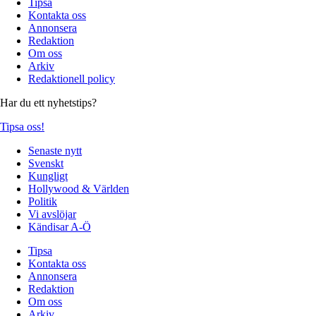
Tipsa
Kontakta oss
Annonsera
Redaktion
Om oss
Arkiv
Redaktionell policy
Har du ett nyhetstips?
Tipsa oss!
Senaste nytt
Svenskt
Kungligt
Hollywood & Världen
Politik
Vi avslöjar
Kändisar A-Ö
Tipsa
Kontakta oss
Annonsera
Redaktion
Om oss
Arkiv