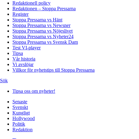
Redaktionell policy
Redaktionen – Stoppa Pressarna
Register
Stoppa Pressarna vs Hänt
Stoppa Pressarna vs Newsner
Stoppa Pressarna vs Nöjeslivet
Stoppa Pressarna vs Nyheter24
Stoppa Pressarna vs Svensk Dam
Test VI-player
Tipsa
Vår historia
Vi avslöjar
Villkor för nyhetstips till Stoppa Pressarna
Sök
Tipsa oss om nyheter!
Senaste
Svenskt
Kungligt
Hollywood
Politik
Redaktion