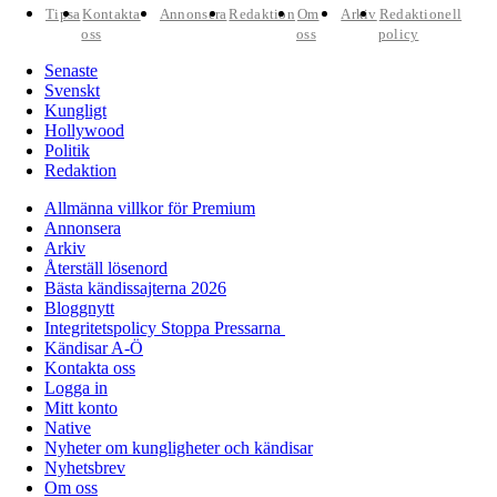
Tipsa
Kontakta
Annonsera
Redaktion
Om
Arkiv
Redaktionell
oss
oss
policy
Senaste
Svenskt
Kungligt
Hollywood
Politik
Redaktion
Allmänna villkor för Premium
Annonsera
Arkiv
Återställ lösenord
Bästa kändissajterna 2026
Bloggnytt
Integritetspolicy Stoppa Pressarna
Kändisar A-Ö
Kontakta oss
Logga in
Mitt konto
Native
Nyheter om kungligheter och kändisar
Nyhetsbrev
Om oss