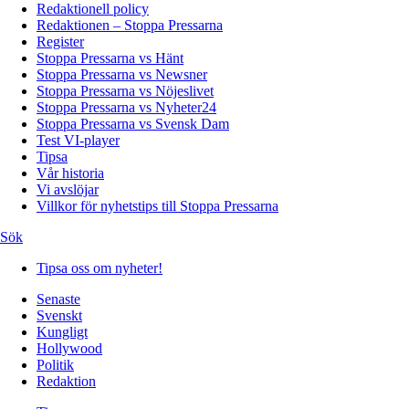
Redaktionell policy
Redaktionen – Stoppa Pressarna
Register
Stoppa Pressarna vs Hänt
Stoppa Pressarna vs Newsner
Stoppa Pressarna vs Nöjeslivet
Stoppa Pressarna vs Nyheter24
Stoppa Pressarna vs Svensk Dam
Test VI-player
Tipsa
Vår historia
Vi avslöjar
Villkor för nyhetstips till Stoppa Pressarna
Sök
Tipsa oss om nyheter!
Senaste
Svenskt
Kungligt
Hollywood
Politik
Redaktion