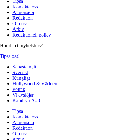
Tipsa
Kontakta oss
Annonsera
Redaktion
Om oss
Arkiv
Redaktionell policy
Har du ett nyhetstips?
Tipsa oss!
Senaste nytt
Svenskt
Kungligt
Hollywood & Världen
Politik
Vi avslöjar
Kändisar A-Ö
Tipsa
Kontakta oss
Annonsera
Redaktion
Om oss
Arkiv