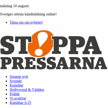
måndag 10 augusti
Sveriges största kändistidning online!
Tipsa oss om nyheter!
Senaste nytt
Svenskt
Kungligt
Hollywood & Världen
Politik
Vi avslöjar
Kändisar A-Ö