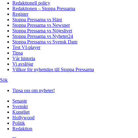
Redaktionell policy
Redaktionen – Stoppa Pressarna
Register
Stoppa Pressarna vs Hänt
Stoppa Pressarna vs Newsner
Stoppa Pressarna vs Nöjeslivet
Stoppa Pressarna vs Nyheter24
Stoppa Pressarna vs Svensk Dam
Test VI-player
Tipsa
Vår historia
Vi avslöjar
Villkor för nyhetstips till Stoppa Pressarna
Sök
Tipsa oss om nyheter!
Senaste
Svenskt
Kungligt
Hollywood
Politik
Redaktion