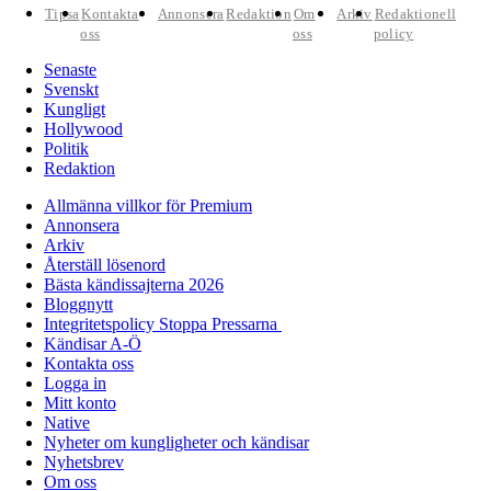
Tipsa
Kontakta
Annonsera
Redaktion
Om
Arkiv
Redaktionell
oss
oss
policy
Senaste
Svenskt
Kungligt
Hollywood
Politik
Redaktion
Allmänna villkor för Premium
Annonsera
Arkiv
Återställ lösenord
Bästa kändissajterna 2026
Bloggnytt
Integritetspolicy Stoppa Pressarna
Kändisar A-Ö
Kontakta oss
Logga in
Mitt konto
Native
Nyheter om kungligheter och kändisar
Nyhetsbrev
Om oss