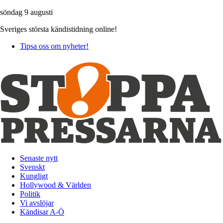
söndag 9 augusti
Sveriges största kändistidning online!
Tipsa oss om nyheter!
Senaste nytt
Svenskt
Kungligt
Hollywood & Världen
Politik
Vi avslöjar
Kändisar A-Ö