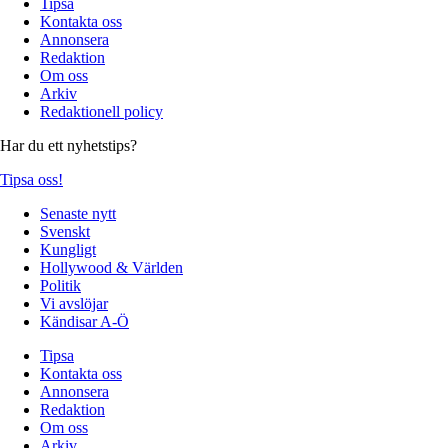
Tipsa
Kontakta oss
Annonsera
Redaktion
Om oss
Arkiv
Redaktionell policy
Har du ett nyhetstips?
Tipsa oss!
Senaste nytt
Svenskt
Kungligt
Hollywood & Världen
Politik
Vi avslöjar
Kändisar A-Ö
Tipsa
Kontakta oss
Annonsera
Redaktion
Om oss
Arkiv