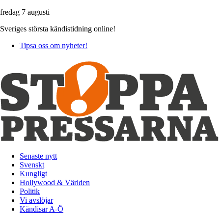
fredag 7 augusti
Sveriges största kändistidning online!
Tipsa oss om nyheter!
Senaste nytt
Svenskt
Kungligt
Hollywood & Världen
Politik
Vi avslöjar
Kändisar A-Ö