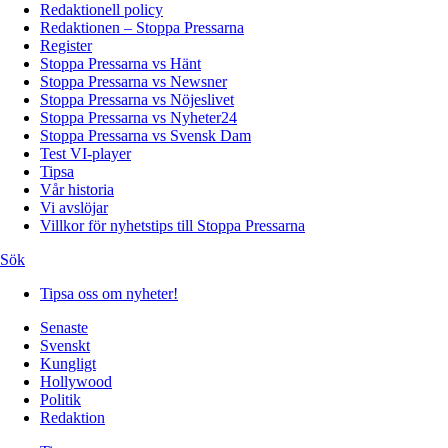
Redaktionell policy
Redaktionen – Stoppa Pressarna
Register
Stoppa Pressarna vs Hänt
Stoppa Pressarna vs Newsner
Stoppa Pressarna vs Nöjeslivet
Stoppa Pressarna vs Nyheter24
Stoppa Pressarna vs Svensk Dam
Test VI-player
Tipsa
Vår historia
Vi avslöjar
Villkor för nyhetstips till Stoppa Pressarna
Sök
Tipsa oss om nyheter!
Senaste
Svenskt
Kungligt
Hollywood
Politik
Redaktion