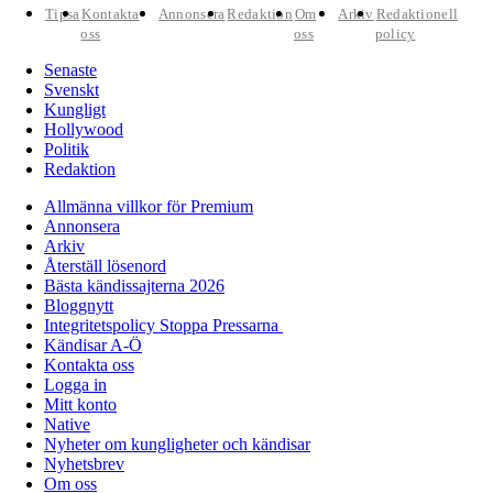
Tipsa
Kontakta
Annonsera
Redaktion
Om
Arkiv
Redaktionell
oss
oss
policy
Senaste
Svenskt
Kungligt
Hollywood
Politik
Redaktion
Allmänna villkor för Premium
Annonsera
Arkiv
Återställ lösenord
Bästa kändissajterna 2026
Bloggnytt
Integritetspolicy Stoppa Pressarna
Kändisar A-Ö
Kontakta oss
Logga in
Mitt konto
Native
Nyheter om kungligheter och kändisar
Nyhetsbrev
Om oss