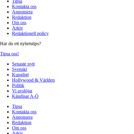
Tipsa
Kontakta oss
Annonsera
Redaktion
Om oss
Arkiv
Redaktionell policy
Har du ett nyhetstips?
Tipsa oss!
Senaste nytt
Svenskt
Kungligt
Hollywood & Världen
Politik
Vi avslöjar
Kändisar A-Ö
Tipsa
Kontakta oss
Annonsera
Redaktion
Om oss
Arkiv