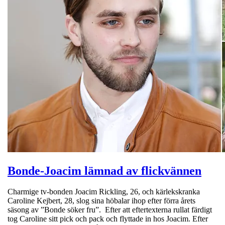
Bonde-Joacim lämnad av flickvännen
Charmige tv-bonden Joacim Rickling, 26, och kärlekskranka
Caroline Kejbert, 28, slog sina höbalar ihop efter förra årets
säsong av ”Bonde söker fru”. Efter att eftertexterna rullat färdigt
tog Caroline sitt pick och pack och flyttade in hos Joacim. Efter