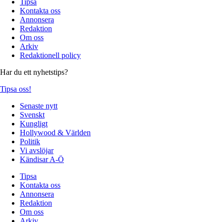
Tipsa
Kontakta oss
Annonsera
Redaktion
Om oss
Arkiv
Redaktionell policy
Har du ett nyhetstips?
Tipsa oss!
Senaste nytt
Svenskt
Kungligt
Hollywood & Världen
Politik
Vi avslöjar
Kändisar A-Ö
Tipsa
Kontakta oss
Annonsera
Redaktion
Om oss
Arkiv