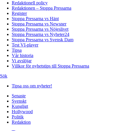
Redaktionell policy
Redaktionen – Stoppa Pressarna
Register
Stoppa Pressarna vs Hänt
Stoppa Pressarna vs Newsner
Stoppa Pressarna vs Nöjeslivet
Stoppa Pressarna vs Nyheter24
Stoppa Pressarna vs Svensk Dam
Test VI-player
Tipsa
Vår historia
Vi avslöjar
Villkor för nyhetstips till Stoppa Pressarna
Sök
Tipsa oss om nyheter!
Senaste
Svenskt
Kungligt
Hollywood
Politik
Redaktion