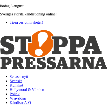
lördag 8 augusti
Sveriges största kändistidning online!
Tipsa oss om nyheter!
Senaste nytt
Svenskt
Kungligt
Hollywood & Världen
Politik
Vi avslöjar
Kändisar A-Ö