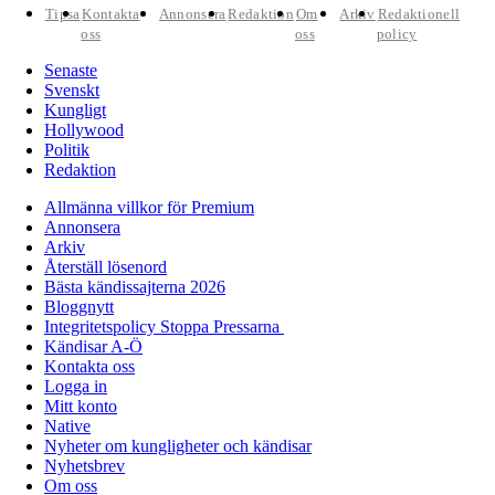
Tipsa
Kontakta
Annonsera
Redaktion
Om
Arkiv
Redaktionell
oss
oss
policy
Senaste
Svenskt
Kungligt
Hollywood
Politik
Redaktion
Allmänna villkor för Premium
Annonsera
Arkiv
Återställ lösenord
Bästa kändissajterna 2026
Bloggnytt
Integritetspolicy Stoppa Pressarna
Kändisar A-Ö
Kontakta oss
Logga in
Mitt konto
Native
Nyheter om kungligheter och kändisar
Nyhetsbrev
Om oss