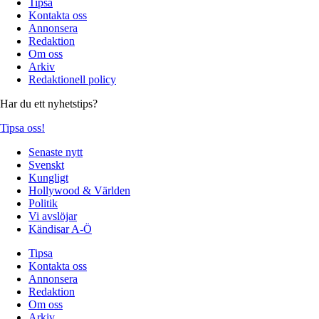
Tipsa
Kontakta oss
Annonsera
Redaktion
Om oss
Arkiv
Redaktionell policy
Har du ett nyhetstips?
Tipsa oss!
Senaste nytt
Svenskt
Kungligt
Hollywood & Världen
Politik
Vi avslöjar
Kändisar A-Ö
Tipsa
Kontakta oss
Annonsera
Redaktion
Om oss
Arkiv