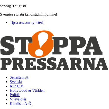
söndag 9 augusti
Sveriges största kändistidning online!
Tipsa oss om nyheter!
Senaste nytt
Svenskt
Kungligt
Hollywood & Världen
Politik
Vi avslöjar
Kändisar A-Ö