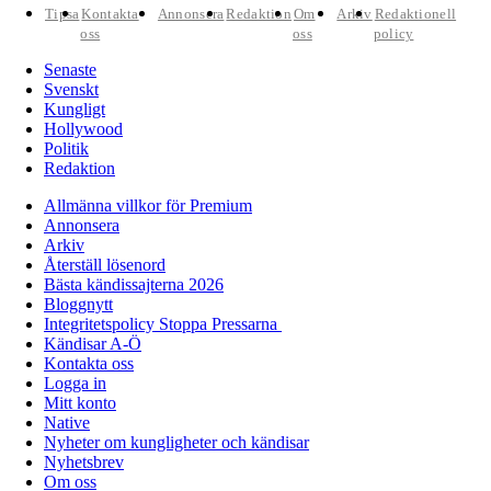
Tipsa
Kontakta
Annonsera
Redaktion
Om
Arkiv
Redaktionell
oss
oss
policy
Senaste
Svenskt
Kungligt
Hollywood
Politik
Redaktion
Allmänna villkor för Premium
Annonsera
Arkiv
Återställ lösenord
Bästa kändissajterna 2026
Bloggnytt
Integritetspolicy Stoppa Pressarna
Kändisar A-Ö
Kontakta oss
Logga in
Mitt konto
Native
Nyheter om kungligheter och kändisar
Nyhetsbrev
Om oss