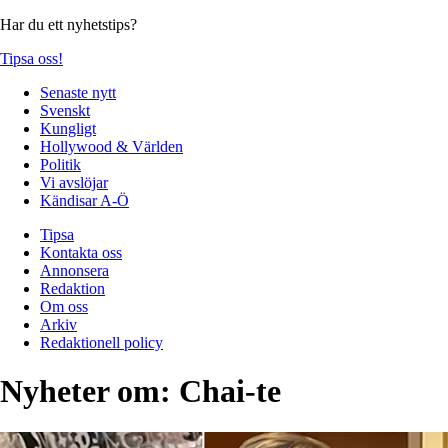
Har du ett nyhetstips?
Tipsa oss!
Senaste nytt
Svenskt
Kungligt
Hollywood & Världen
Politik
Vi avslöjar
Kändisar A-Ö
Tipsa
Kontakta oss
Annonsera
Redaktion
Om oss
Arkiv
Redaktionell policy
Nyheter om:
Chai-te