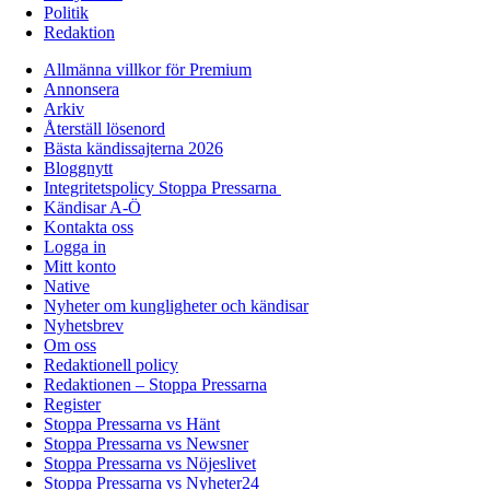
Politik
Redaktion
Allmänna villkor för Premium
Annonsera
Arkiv
Återställ lösenord
Bästa kändissajterna 2026
Bloggnytt
Integritetspolicy Stoppa Pressarna
Kändisar A-Ö
Kontakta oss
Logga in
Mitt konto
Native
Nyheter om kungligheter och kändisar
Nyhetsbrev
Om oss
Redaktionell policy
Redaktionen – Stoppa Pressarna
Register
Stoppa Pressarna vs Hänt
Stoppa Pressarna vs Newsner
Stoppa Pressarna vs Nöjeslivet
Stoppa Pressarna vs Nyheter24