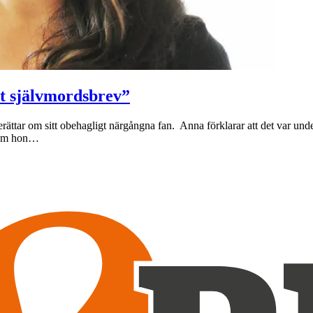
tt självmordsbrev”
rättar om sitt obehagligt närgångna fan. Anna förklarar att det var un
e om hon…