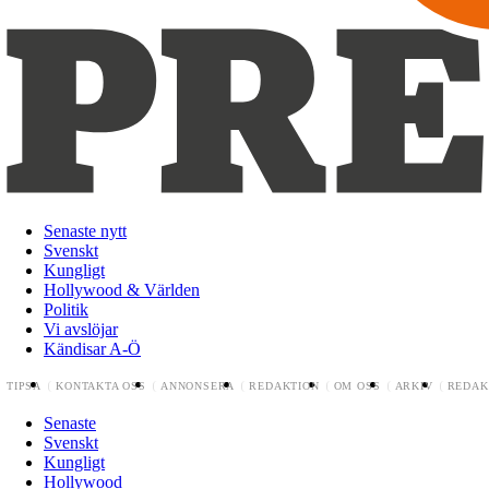
Senaste nytt
Svenskt
Kungligt
Hollywood & Världen
Politik
Vi avslöjar
Kändisar A-Ö
TIPSA
KONTAKTA OSS
ANNONSERA
REDAKTION
OM OSS
ARKIV
REDAK
Senaste
Svenskt
Kungligt
Hollywood