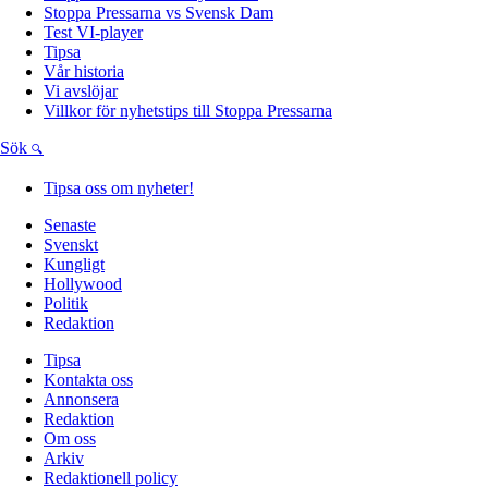
Stoppa Pressarna vs Svensk Dam
Test VI-player
Tipsa
Vår historia
Vi avslöjar
Villkor för nyhetstips till Stoppa Pressarna
Sök
Tipsa oss om nyheter!
Senaste
Svenskt
Kungligt
Hollywood
Politik
Redaktion
Tipsa
Kontakta oss
Annonsera
Redaktion
Om oss
Arkiv
Redaktionell policy