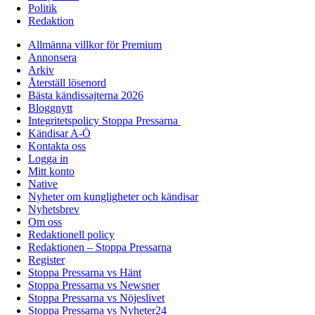
Politik
Redaktion
Allmänna villkor för Premium
Annonsera
Arkiv
Återställ lösenord
Bästa kändissajterna 2026
Bloggnytt
Integritetspolicy Stoppa Pressarna
Kändisar A-Ö
Kontakta oss
Logga in
Mitt konto
Native
Nyheter om kungligheter och kändisar
Nyhetsbrev
Om oss
Redaktionell policy
Redaktionen – Stoppa Pressarna
Register
Stoppa Pressarna vs Hänt
Stoppa Pressarna vs Newsner
Stoppa Pressarna vs Nöjeslivet
Stoppa Pressarna vs Nyheter24