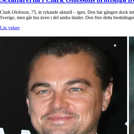
Clark Olofsson, 75, är rykande aktuell – igen. Den här gången dock inte
Sverige, men går bra även i del andra länder. Den före detta brottsling
Läs vidare