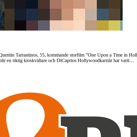
en Quentin Tarrantinos, 55, kommande storfilm ”One Upon a Time in Ho
 blir en riktig kioskvältare och DiCaprios Hollywoodkarriär har varit…