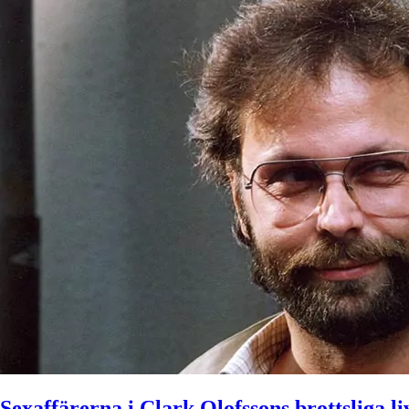
Sexaffärerna i Clark Olofssons brottsliga li