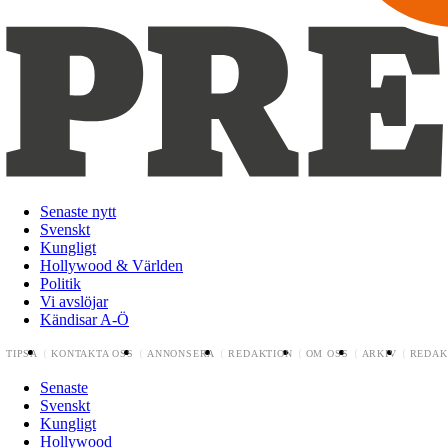
Senaste nytt
Svenskt
Kungligt
Hollywood & Världen
Politik
Vi avslöjar
Kändisar A-Ö
TIPSA
KONTAKTA OSS
ANNONSERA
REDAKTION
OM OSS
ARKIV
REDAK
Senaste
Svenskt
Kungligt
Hollywood