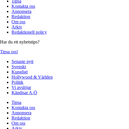
Tipsa
Kontakta oss
Annonsera
Redaktion
Om oss
Arkiv
Redaktionell policy
Har du ett nyhetstips?
Tipsa oss!
Senaste nytt
Svenskt
Kungligt
Hollywood & Världen
Politik
Vi avslöjar
Kändisar A-Ö
Tipsa
Kontakta oss
Annonsera
Redaktion
Om oss
Arkiv