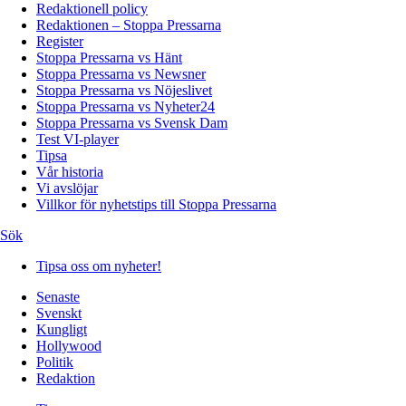
Redaktionell policy
Redaktionen – Stoppa Pressarna
Register
Stoppa Pressarna vs Hänt
Stoppa Pressarna vs Newsner
Stoppa Pressarna vs Nöjeslivet
Stoppa Pressarna vs Nyheter24
Stoppa Pressarna vs Svensk Dam
Test VI-player
Tipsa
Vår historia
Vi avslöjar
Villkor för nyhetstips till Stoppa Pressarna
Sök
Tipsa oss om nyheter!
Senaste
Svenskt
Kungligt
Hollywood
Politik
Redaktion