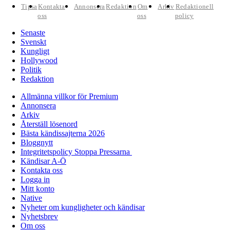
Tipsa
Kontakta
Annonsera
Redaktion
Om
Arkiv
Redaktionell
oss
oss
policy
Senaste
Svenskt
Kungligt
Hollywood
Politik
Redaktion
Allmänna villkor för Premium
Annonsera
Arkiv
Återställ lösenord
Bästa kändissajterna 2026
Bloggnytt
Integritetspolicy Stoppa Pressarna
Kändisar A-Ö
Kontakta oss
Logga in
Mitt konto
Native
Nyheter om kungligheter och kändisar
Nyhetsbrev
Om oss