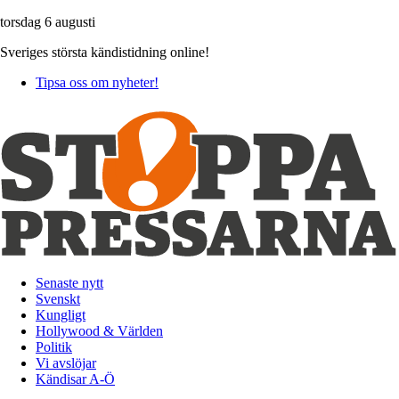
torsdag 6 augusti
Sveriges största kändistidning online!
Tipsa oss om nyheter!
Senaste nytt
Svenskt
Kungligt
Hollywood & Världen
Politik
Vi avslöjar
Kändisar A-Ö