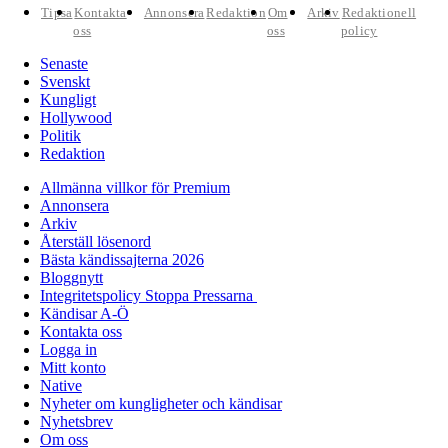
Tipsa
Kontakta
Annonsera
Redaktion
Om
Arkiv
Redaktionell
oss
oss
policy
Senaste
Svenskt
Kungligt
Hollywood
Politik
Redaktion
Allmänna villkor för Premium
Annonsera
Arkiv
Återställ lösenord
Bästa kändissajterna 2026
Bloggnytt
Integritetspolicy Stoppa Pressarna
Kändisar A-Ö
Kontakta oss
Logga in
Mitt konto
Native
Nyheter om kungligheter och kändisar
Nyhetsbrev
Om oss