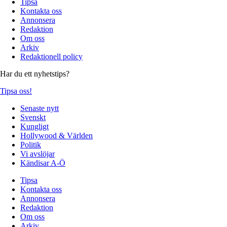
Tipsa
Kontakta oss
Annonsera
Redaktion
Om oss
Arkiv
Redaktionell policy
Har du ett nyhetstips?
Tipsa oss!
Senaste nytt
Svenskt
Kungligt
Hollywood & Världen
Politik
Vi avslöjar
Kändisar A-Ö
Tipsa
Kontakta oss
Annonsera
Redaktion
Om oss
Arkiv