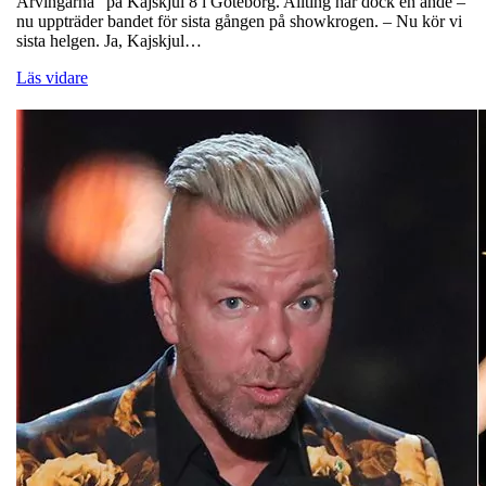
Arvingarna” på Kajskjul 8 i Göteborg. Allting har dock en ände –
nu uppträder bandet för sista gången på showkrogen. – Nu kör vi
sista helgen. Ja, Kajskjul…
Läs vidare