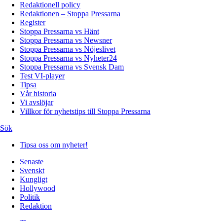
Redaktionell policy
Redaktionen – Stoppa Pressarna
Register
Stoppa Pressarna vs Hänt
Stoppa Pressarna vs Newsner
Stoppa Pressarna vs Nöjeslivet
Stoppa Pressarna vs Nyheter24
Stoppa Pressarna vs Svensk Dam
Test VI-player
Tipsa
Vår historia
Vi avslöjar
Villkor för nyhetstips till Stoppa Pressarna
Sök
Tipsa oss om nyheter!
Senaste
Svenskt
Kungligt
Hollywood
Politik
Redaktion