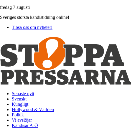
fredag 7 augusti
Sveriges största kändistidning online!
Tipsa oss om nyheter!
Senaste nytt
Svenskt
Kungligt
Hollywood & Världen
Politik
Vi avslöjar
Kändisar A-Ö