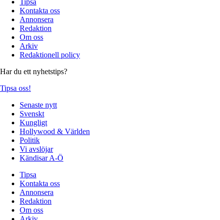
Tipsa
Kontakta oss
Annonsera
Redaktion
Om oss
Arkiv
Redaktionell policy
Har du ett nyhetstips?
Tipsa oss!
Senaste nytt
Svenskt
Kungligt
Hollywood & Världen
Politik
Vi avslöjar
Kändisar A-Ö
Tipsa
Kontakta oss
Annonsera
Redaktion
Om oss
Arkiv