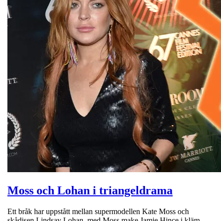
Moss och Lohan i triangeldrama
Ett bråk har uppstått mellan supermodellen Kate Moss och
skådisen Lindsay Lohan, med Moss make Jamie Hince i kläm.