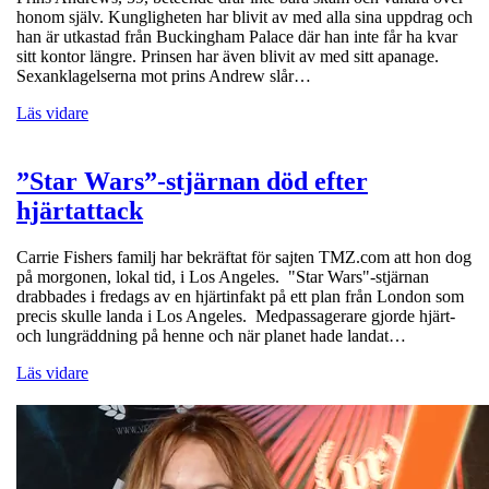
honom själv. Kungligheten har blivit av med alla sina uppdrag och
han är utkastad från Buckingham Palace där han inte får ha kvar
sitt kontor längre. Prinsen har även blivit av med sitt apanage.
Sexanklagelserna mot prins Andrew slår…
Läs vidare
”Star Wars”-stjärnan död efter
hjärtattack
Carrie Fishers familj har bekräftat för sajten TMZ.com att hon dog
på morgonen, lokal tid, i Los Angeles. "Star Wars"-stjärnan
drabbades i fredags av en hjärtinfakt på ett plan från London som
precis skulle landa i Los Angeles. Medpassagerare gjorde hjärt-
och lungräddning på henne och när planet hade landat…
Läs vidare