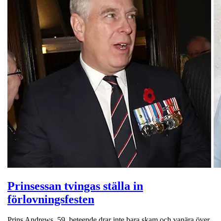
Prinsessan tvingas ställa in
förlovningsfesten
Prins Andrews, 59, beteende drar inte bara skam och vanära över