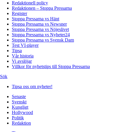
Redaktionell policy
Redaktionen – Stoppa Pressarna
Register
Stoppa Pressarna vs Hänt
Stoppa Pressarna vs Newsner
Stoppa Pressarna vs Nöjeslivet
Stoppa Pressarna vs Nyheter24
Stoppa Pressarna vs Svensk Dam
Test VI-player
Tipsa
Vår historia
Vi avslöjar
Villkor för nyhetstips till Stoppa Pressarna
Sök
Tipsa oss om nyheter!
Senaste
Svenskt
Kungligt
Hollywood
Politik
Redaktion