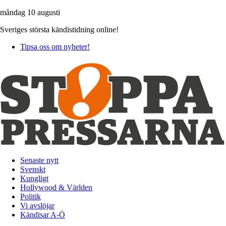
måndag 10 augusti
Sveriges största kändistidning online!
Tipsa oss om nyheter!
Senaste nytt
Svenskt
Kungligt
Hollywood & Världen
Politik
Vi avslöjar
Kändisar A-Ö