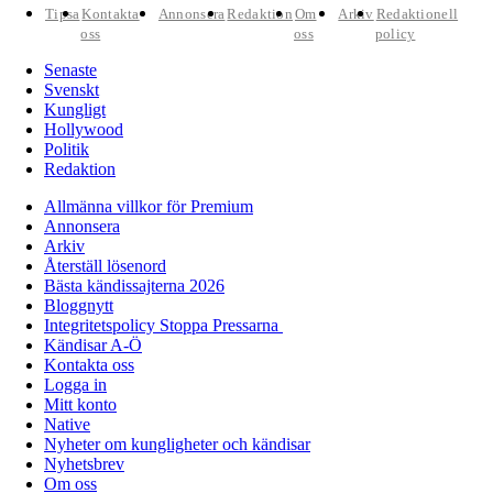
Tipsa
Kontakta
Annonsera
Redaktion
Om
Arkiv
Redaktionell
oss
oss
policy
Senaste
Svenskt
Kungligt
Hollywood
Politik
Redaktion
Allmänna villkor för Premium
Annonsera
Arkiv
Återställ lösenord
Bästa kändissajterna 2026
Bloggnytt
Integritetspolicy Stoppa Pressarna
Kändisar A-Ö
Kontakta oss
Logga in
Mitt konto
Native
Nyheter om kungligheter och kändisar
Nyhetsbrev
Om oss