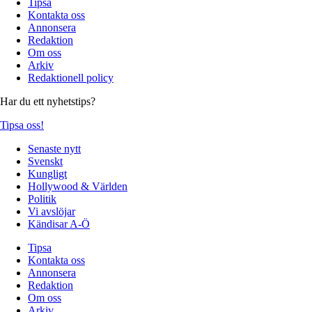
Tipsa
Kontakta oss
Annonsera
Redaktion
Om oss
Arkiv
Redaktionell policy
Har du ett nyhetstips?
Tipsa oss!
Senaste nytt
Svenskt
Kungligt
Hollywood & Världen
Politik
Vi avslöjar
Kändisar A-Ö
Tipsa
Kontakta oss
Annonsera
Redaktion
Om oss
Arkiv