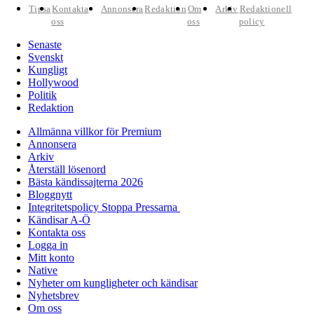
Tipsa
Kontakta
Annonsera
Redaktion
Om
Arkiv
Redaktionell
oss
oss
policy
Senaste
Svenskt
Kungligt
Hollywood
Politik
Redaktion
Allmänna villkor för Premium
Annonsera
Arkiv
Återställ lösenord
Bästa kändissajterna 2026
Bloggnytt
Integritetspolicy Stoppa Pressarna
Kändisar A-Ö
Kontakta oss
Logga in
Mitt konto
Native
Nyheter om kungligheter och kändisar
Nyhetsbrev
Om oss