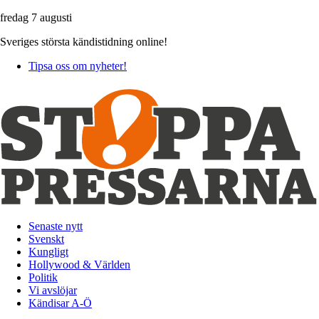
fredag 7 augusti
Sveriges största kändistidning online!
Tipsa oss om nyheter!
Senaste nytt
Svenskt
Kungligt
Hollywood & Världen
Politik
Vi avslöjar
Kändisar A-Ö