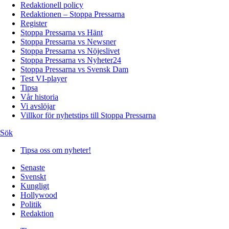
Redaktionell policy
Redaktionen – Stoppa Pressarna
Register
Stoppa Pressarna vs Hänt
Stoppa Pressarna vs Newsner
Stoppa Pressarna vs Nöjeslivet
Stoppa Pressarna vs Nyheter24
Stoppa Pressarna vs Svensk Dam
Test VI-player
Tipsa
Vår historia
Vi avslöjar
Villkor för nyhetstips till Stoppa Pressarna
Sök
Tipsa oss om nyheter!
Senaste
Svenskt
Kungligt
Hollywood
Politik
Redaktion