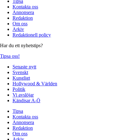
Tipsa
Kontakta oss
Annonsera
Redaktion
Om oss
Arkiv
Redaktionell policy
Har du ett nyhetstips?
Tipsa oss!
Senaste nytt
Svenskt
Kungligt
Hollywood & Världen
Politik
Vi avslöjar
Kändisar A-Ö
Tipsa
Kontakta oss
Annonsera
Redaktion
Om oss
Arkiv