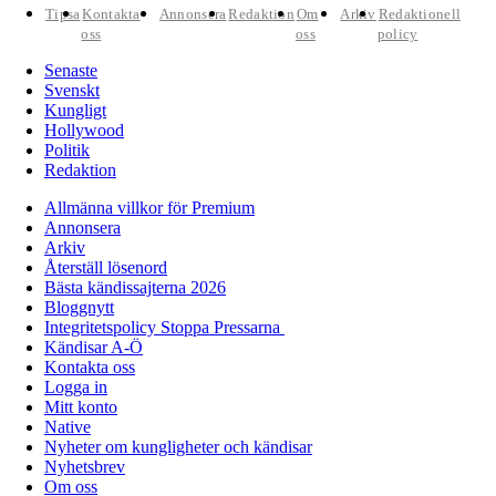
Tipsa
Kontakta
Annonsera
Redaktion
Om
Arkiv
Redaktionell
oss
oss
policy
Senaste
Svenskt
Kungligt
Hollywood
Politik
Redaktion
Allmänna villkor för Premium
Annonsera
Arkiv
Återställ lösenord
Bästa kändissajterna 2026
Bloggnytt
Integritetspolicy Stoppa Pressarna
Kändisar A-Ö
Kontakta oss
Logga in
Mitt konto
Native
Nyheter om kungligheter och kändisar
Nyhetsbrev
Om oss