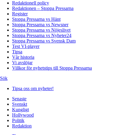
Redaktionell policy
Redaktionen – Stoppa Pressarna
Register
Stoppa Pressarna vs Hänt
Stoppa Pressarna vs Newsner
Stoppa Pressarna vs Nöjeslivet
Stoppa Pressarna vs Nyheter24
Stoppa Pressarna vs Svensk Dam
Test VI-player
Tipsa
Vår historia
Vi avslöjar
Villkor för nyhetstips till Stoppa Pressarna
Sök
Tipsa oss om nyheter!
Senaste
Svenskt
Kungligt
Hollywood
Politik
Redaktion