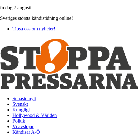
fredag 7 augusti
Sveriges största kändistidning online!
Tipsa oss om nyheter!
Senaste nytt
Svenskt
Kungligt
Hollywood & Världen
Politik
Vi avslöjar
Kändisar A-Ö