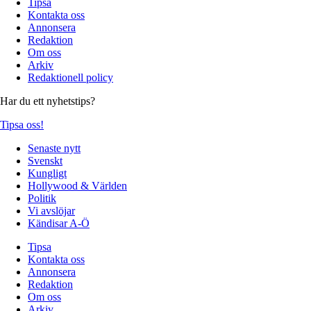
Tipsa
Kontakta oss
Annonsera
Redaktion
Om oss
Arkiv
Redaktionell policy
Har du ett nyhetstips?
Tipsa oss!
Senaste nytt
Svenskt
Kungligt
Hollywood & Världen
Politik
Vi avslöjar
Kändisar A-Ö
Tipsa
Kontakta oss
Annonsera
Redaktion
Om oss
Arkiv