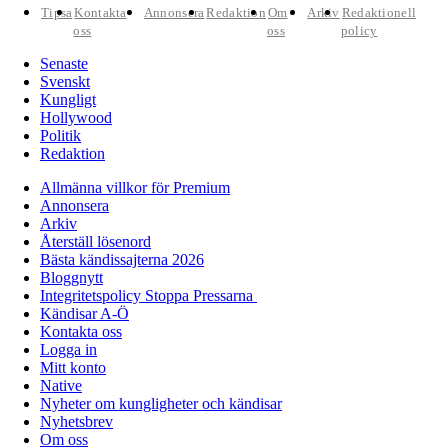
Tipsa
Kontakta
Annonsera
Redaktion
Om
Arkiv
Redaktionell
oss
oss
policy
Senaste
Svenskt
Kungligt
Hollywood
Politik
Redaktion
Allmänna villkor för Premium
Annonsera
Arkiv
Återställ lösenord
Bästa kändissajterna 2026
Bloggnytt
Integritetspolicy Stoppa Pressarna
Kändisar A-Ö
Kontakta oss
Logga in
Mitt konto
Native
Nyheter om kungligheter och kändisar
Nyhetsbrev
Om oss