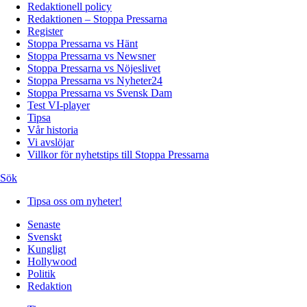
Redaktionell policy
Redaktionen – Stoppa Pressarna
Register
Stoppa Pressarna vs Hänt
Stoppa Pressarna vs Newsner
Stoppa Pressarna vs Nöjeslivet
Stoppa Pressarna vs Nyheter24
Stoppa Pressarna vs Svensk Dam
Test VI-player
Tipsa
Vår historia
Vi avslöjar
Villkor för nyhetstips till Stoppa Pressarna
Sök
Tipsa oss om nyheter!
Senaste
Svenskt
Kungligt
Hollywood
Politik
Redaktion