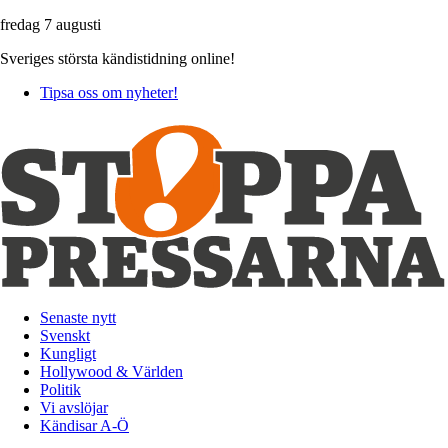
fredag 7 augusti
Sveriges största kändistidning online!
Tipsa oss om nyheter!
Senaste nytt
Svenskt
Kungligt
Hollywood & Världen
Politik
Vi avslöjar
Kändisar A-Ö