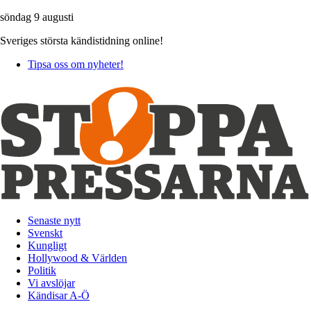
söndag 9 augusti
Sveriges största kändistidning online!
Tipsa oss om nyheter!
Senaste nytt
Svenskt
Kungligt
Hollywood & Världen
Politik
Vi avslöjar
Kändisar A-Ö