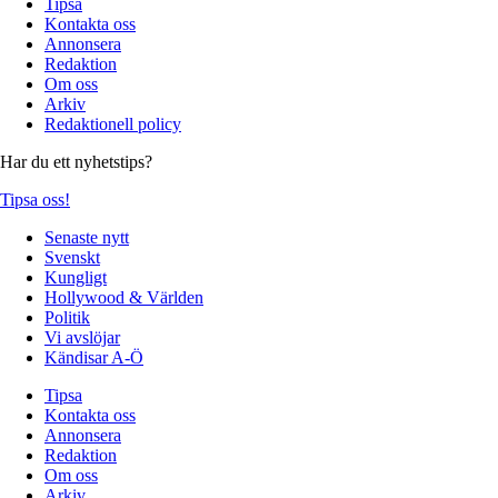
Tipsa
Kontakta oss
Annonsera
Redaktion
Om oss
Arkiv
Redaktionell policy
Har du ett nyhetstips?
Tipsa oss!
Senaste nytt
Svenskt
Kungligt
Hollywood & Världen
Politik
Vi avslöjar
Kändisar A-Ö
Tipsa
Kontakta oss
Annonsera
Redaktion
Om oss
Arkiv