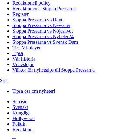
Redaktionell policy
Redaktionen – Stoppa Pressarna
Register
Stoppa Pressarna vs Hänt
Stoppa Pressarna vs Newsner
Stoppa Pressarna vs Nöjeslivet
Stoppa Pressarna vs Nyheter24
Stoppa Pressarna vs Svensk Dam
Test VI-player
Tipsa
Vår historia
Vi avslöjar
Villkor för nyhetstips till Stoppa Pressarna
Sök
Tipsa oss om nyheter!
Senaste
Svenskt
Kungligt
Hollywood
Politik
Redaktion