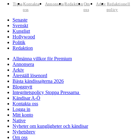
Tipsa
Kontakta
Annonsera
Redaktion
Om
Arkiv
Redaktionell
oss
oss
policy
Senaste
Svenskt
Kungligt
Hollywood
Politik
Redaktion
Allmänna villkor för Premium
Annonsera
Arkiv
Återställ lösenord
Bästa kändissajterna 2026
Bloggnytt
Integritetspolicy Stoppa Pressarna
Kändisar A-Ö
Kontakta oss
Logga in
Mitt konto
Native
Nyheter om kungligheter och kändisar
Nyhetsbrev
Om oss