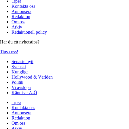
Tipsa
Kontakta oss
Annonsera
Redaktion
Om oss
Arkiv
Redaktionell policy
Har du ett nyhetstips?
Tipsa oss!
Senaste nytt
Svenskt
Kungligt
Hollywood & Världen
Politik
Vi avslöjar
Kändisar A-Ö
Tipsa
Kontakta oss
Annonsera
Redaktion
Om oss
Arkiv