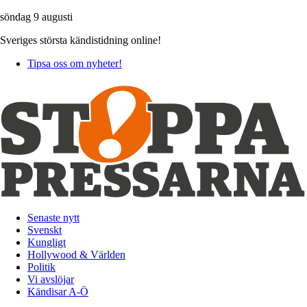
söndag 9 augusti
Sveriges största kändistidning online!
Tipsa oss om nyheter!
Senaste nytt
Svenskt
Kungligt
Hollywood & Världen
Politik
Vi avslöjar
Kändisar A-Ö