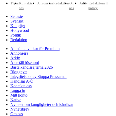
Tipsa
Kontakta
Annonsera
Redaktion
Om
Arkiv
Redaktionell
oss
oss
policy
Senaste
Svenskt
Kungligt
Hollywood
Politik
Redaktion
Allmänna villkor för Premium
Annonsera
Arkiv
Återställ lösenord
Bästa kändissajterna 2026
Bloggnytt
Integritetspolicy Stoppa Pressarna
Kändisar A-Ö
Kontakta oss
Logga in
Mitt konto
Native
Nyheter om kungligheter och kändisar
Nyhetsbrev
Om oss