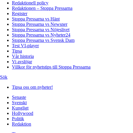
Redaktionell policy
Redaktionen – Stoppa Pressarna
Register
Stoppa Pressarna vs Hänt
Stoppa Pressarna vs Newsner
Stoppa Pressarna vs Nöjeslivet
Stoppa Pressarna vs Nyheter24
Stoppa Pressarna vs Svensk Dam
Test VI-player
Tipsa
Vår historia
Vi avslöjar
Villkor för nyhetstips till Stoppa Pressarna
Sök
Tipsa oss om nyheter!
Senaste
Svenskt
Kungligt
Hollywood
Politik
Redaktion