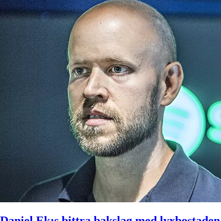
Daniel Ek:s bittra bakslag med lyxbostaden