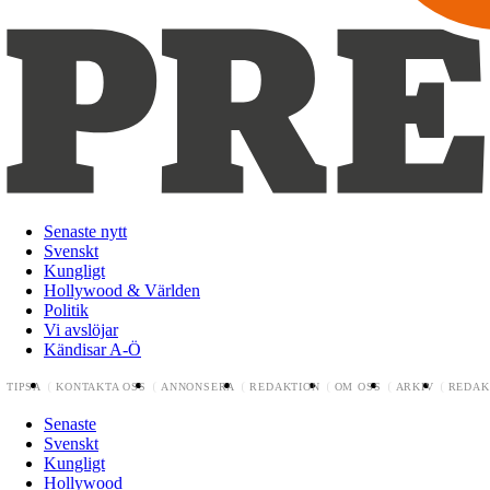
Senaste nytt
Svenskt
Kungligt
Hollywood & Världen
Politik
Vi avslöjar
Kändisar A-Ö
TIPSA
KONTAKTA OSS
ANNONSERA
REDAKTION
OM OSS
ARKIV
REDAK
Senaste
Svenskt
Kungligt
Hollywood