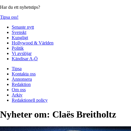
Har du ett nyhetstips?
Tipsa oss!
Senaste nytt
Svenskt
Kungligt
Hollywood & Världen
Politik
Vi avslöjar
Kändisar A-Ö
Tipsa
Kontakta oss
Annonsera
Redaktion
Om oss
Arkiv
Redaktionell policy
Nyheter om:
Claës Breitholtz