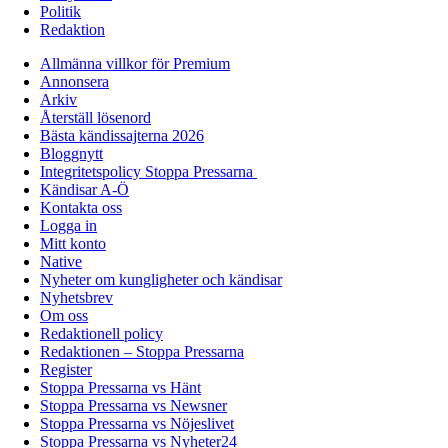
Politik
Redaktion
Allmänna villkor för Premium
Annonsera
Arkiv
Återställ lösenord
Bästa kändissajterna 2026
Bloggnytt
Integritetspolicy Stoppa Pressarna
Kändisar A-Ö
Kontakta oss
Logga in
Mitt konto
Native
Nyheter om kungligheter och kändisar
Nyhetsbrev
Om oss
Redaktionell policy
Redaktionen – Stoppa Pressarna
Register
Stoppa Pressarna vs Hänt
Stoppa Pressarna vs Newsner
Stoppa Pressarna vs Nöjeslivet
Stoppa Pressarna vs Nyheter24