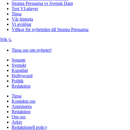
Stoppa Pressarna vs Svensk Dam
Test VI-player
Tipsa
Vår historia
Vi avslöjar
Villkor för nyhetstips till Stoppa Pressarna
Sök
Tipsa oss om nyheter!
Senaste
Svenskt
Kungligt
Hollywood
Politik
Redaktion
Tipsa
Kontakta oss
Annonsera
Redaktion
Om oss
Arkiv
Redaktionell policy