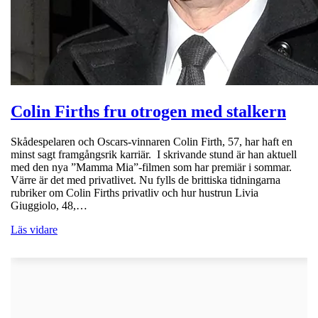
Colin Firths fru otrogen med stalkern
Skådespelaren och Oscars-vinnaren Colin Firth, 57, har haft en
minst sagt framgångsrik karriär. I skrivande stund är han aktuell
med den nya ”Mamma Mia”-filmen som har premiär i sommar.
Värre är det med privatlivet. Nu fylls de brittiska tidningarna
rubriker om Colin Firths privatliv och hur hustrun Livia
Giuggiolo, 48,…
Läs vidare