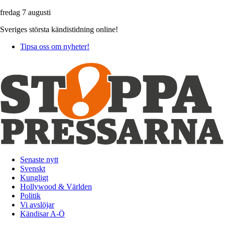
fredag 7 augusti
Sveriges största kändistidning online!
Tipsa oss om nyheter!
Senaste nytt
Svenskt
Kungligt
Hollywood & Världen
Politik
Vi avslöjar
Kändisar A-Ö