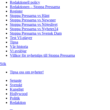
Redaktionell policy
Redaktionen – Stoppa Pressarna
Register
Stoppa Pressarna vs Hänt
Stoppa Pressarna vs Newsner
Stoppa Pressarna vs Nöjeslivet
Stoppa Pressarna vs Nyheter24
Stoppa Pressarna vs Svensk Dam
Test VI-player
Tipsa
Vår historia
Vi avslöjar
Villkor för nyhetstips till Stoppa Pressarna
Sök
Tipsa oss om nyheter!
Senaste
Svenskt
Kungligt
Hollywood
Politik
Redaktion