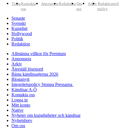
Tipsa
Kontakta
Annonsera
Redaktion
Om
Arkiv
Redaktionell
oss
oss
policy
Senaste
Svenskt
Kungligt
Hollywood
Politik
Redaktion
Allmänna villkor för Premium
Annonsera
Arkiv
Återställ lösenord
Bästa kändissajterna 2026
Bloggnytt
Integritetspolicy Stoppa Pressarna
Kändisar A-Ö
Kontakta oss
Logga in
Mitt konto
Native
Nyheter om kungligheter och kändisar
Nyhetsbrev
Om oss