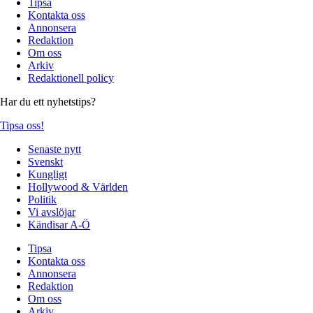
Tipsa
Kontakta oss
Annonsera
Redaktion
Om oss
Arkiv
Redaktionell policy
Har du ett nyhetstips?
Tipsa oss!
Senaste nytt
Svenskt
Kungligt
Hollywood & Världen
Politik
Vi avslöjar
Kändisar A-Ö
Tipsa
Kontakta oss
Annonsera
Redaktion
Om oss
Arkiv