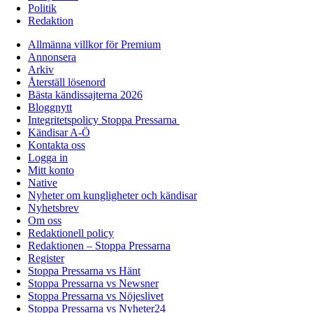
Politik
Redaktion
Allmänna villkor för Premium
Annonsera
Arkiv
Återställ lösenord
Bästa kändissajterna 2026
Bloggnytt
Integritetspolicy Stoppa Pressarna
Kändisar A-Ö
Kontakta oss
Logga in
Mitt konto
Native
Nyheter om kungligheter och kändisar
Nyhetsbrev
Om oss
Redaktionell policy
Redaktionen – Stoppa Pressarna
Register
Stoppa Pressarna vs Hänt
Stoppa Pressarna vs Newsner
Stoppa Pressarna vs Nöjeslivet
Stoppa Pressarna vs Nyheter24