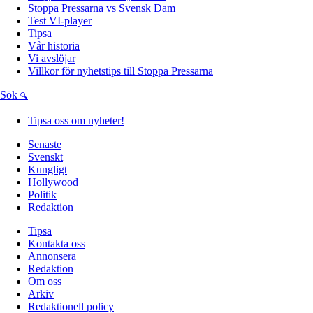
Stoppa Pressarna vs Svensk Dam
Test VI-player
Tipsa
Vår historia
Vi avslöjar
Villkor för nyhetstips till Stoppa Pressarna
Sök
Tipsa oss om nyheter!
Senaste
Svenskt
Kungligt
Hollywood
Politik
Redaktion
Tipsa
Kontakta oss
Annonsera
Redaktion
Om oss
Arkiv
Redaktionell policy