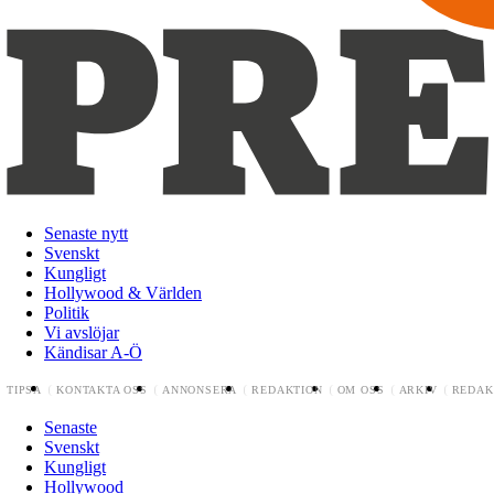
Senaste nytt
Svenskt
Kungligt
Hollywood & Världen
Politik
Vi avslöjar
Kändisar A-Ö
TIPSA
KONTAKTA OSS
ANNONSERA
REDAKTION
OM OSS
ARKIV
REDAK
Senaste
Svenskt
Kungligt
Hollywood