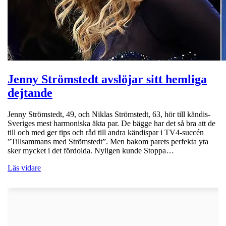
Jenny Strömstedt avslöjar sitt hemliga
dejtande
Jenny Strömstedt, 49, och Niklas Strömstedt, 63, hör till kändis-
Sveriges mest harmoniska äkta par. De bägge har det så bra att de
till och med ger tips och råd till andra kändispar i TV4-succén
”Tillsammans med Strömstedt”. Men bakom parets perfekta yta
sker mycket i det fördolda. Nyligen kunde Stoppa…
Läs vidare