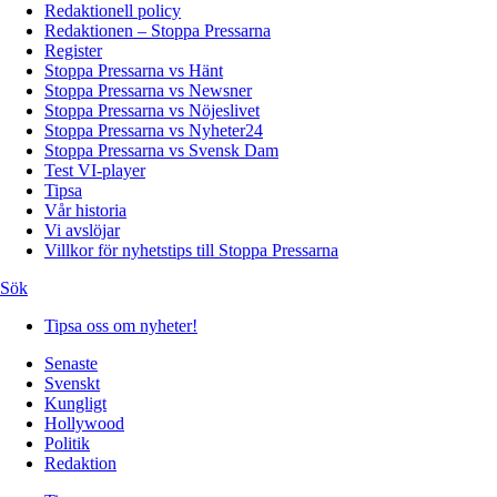
Redaktionell policy
Redaktionen – Stoppa Pressarna
Register
Stoppa Pressarna vs Hänt
Stoppa Pressarna vs Newsner
Stoppa Pressarna vs Nöjeslivet
Stoppa Pressarna vs Nyheter24
Stoppa Pressarna vs Svensk Dam
Test VI-player
Tipsa
Vår historia
Vi avslöjar
Villkor för nyhetstips till Stoppa Pressarna
Sök
Tipsa oss om nyheter!
Senaste
Svenskt
Kungligt
Hollywood
Politik
Redaktion