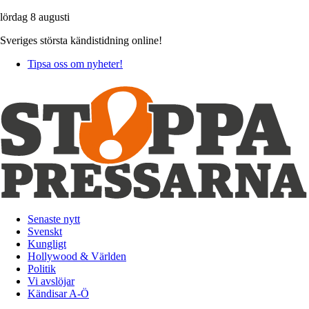
lördag 8 augusti
Sveriges största kändistidning online!
Tipsa oss om nyheter!
Senaste nytt
Svenskt
Kungligt
Hollywood & Världen
Politik
Vi avslöjar
Kändisar A-Ö