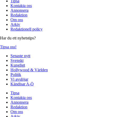
Tipsa
Kontakta oss
Annonsera
Redaktion
Om oss
Arkiv
Redaktionell policy
Har du ett nyhetstips?
Tipsa oss!
Senaste nytt
Svenskt
Kungligt
Hollywood & Världen
Politik
Vi avslöjar
Kändisar A-Ö
Tipsa
Kontakta oss
Annonsera
Redaktion
Om oss
Arkiv