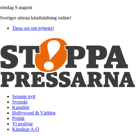
söndag 9 augusti
Sveriges största kändistidning online!
Tipsa oss om nyheter!
Senaste nytt
Svenskt
Kungligt
Hollywood & Världen
Politik
Vi avslöjar
Kändisar A-Ö