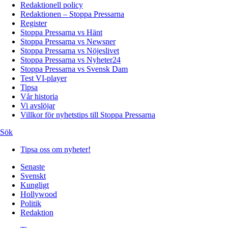
Redaktionell policy
Redaktionen – Stoppa Pressarna
Register
Stoppa Pressarna vs Hänt
Stoppa Pressarna vs Newsner
Stoppa Pressarna vs Nöjeslivet
Stoppa Pressarna vs Nyheter24
Stoppa Pressarna vs Svensk Dam
Test VI-player
Tipsa
Vår historia
Vi avslöjar
Villkor för nyhetstips till Stoppa Pressarna
Sök
Tipsa oss om nyheter!
Senaste
Svenskt
Kungligt
Hollywood
Politik
Redaktion