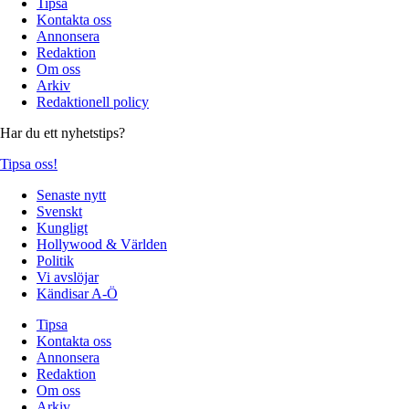
Tipsa
Kontakta oss
Annonsera
Redaktion
Om oss
Arkiv
Redaktionell policy
Har du ett nyhetstips?
Tipsa oss!
Senaste nytt
Svenskt
Kungligt
Hollywood & Världen
Politik
Vi avslöjar
Kändisar A-Ö
Tipsa
Kontakta oss
Annonsera
Redaktion
Om oss
Arkiv