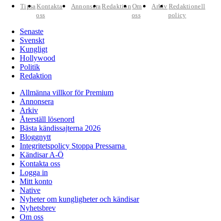
Tipsa
Kontakta
Annonsera
Redaktion
Om
Arkiv
Redaktionell
oss
oss
policy
Senaste
Svenskt
Kungligt
Hollywood
Politik
Redaktion
Allmänna villkor för Premium
Annonsera
Arkiv
Återställ lösenord
Bästa kändissajterna 2026
Bloggnytt
Integritetspolicy Stoppa Pressarna
Kändisar A-Ö
Kontakta oss
Logga in
Mitt konto
Native
Nyheter om kungligheter och kändisar
Nyhetsbrev
Om oss