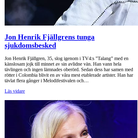
Jon Henrik Fjällgrens tunga
sjukdomsbesked
Jon Henrik Fjällgren, 35, slog igenom i TV4:s ”Talang” med en
känslosam jojk till minnet av sin avlidne vän. Han vann hela
tävlingen och ingen lämnades oberörd. Sedan dess har samen med
rötter i Colombia blivit en av våra mest etablerade artister. Han har
tävlat flera gånger i Melodifestivalen och…
Läs vidare