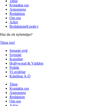
Tipsa
Kontakta oss
Annonsera
Redaktion
Om oss
Arkiv
Redaktionell policy
Har du ett nyhetstips?
Tipsa oss!
Senaste nytt
Svenskt
Kungligt
Hollywood & Världen
Politik
Vi avslöjar
Kändisar A-Ö
Tipsa
Kontakta oss
Annonsera
Redaktion
Om oss
Arkiv