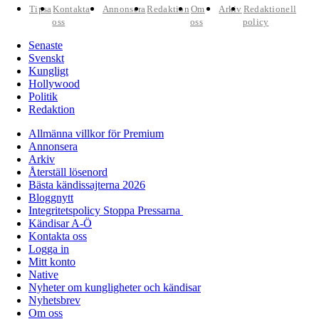
Tipsa
Kontakta
Annonsera
Redaktion
Om
Arkiv
Redaktionell
oss
oss
policy
Senaste
Svenskt
Kungligt
Hollywood
Politik
Redaktion
Allmänna villkor för Premium
Annonsera
Arkiv
Återställ lösenord
Bästa kändissajterna 2026
Bloggnytt
Integritetspolicy Stoppa Pressarna
Kändisar A-Ö
Kontakta oss
Logga in
Mitt konto
Native
Nyheter om kungligheter och kändisar
Nyhetsbrev
Om oss