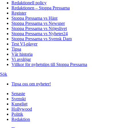
Redaktionell policy
Redaktionen – Stoppa Pressarna
Register
Stoppa Pressarna vs Hänt
Stoppa Pressarna vs Newsner
Stoppa Pressarna vs Nöjeslivet
Stoppa Pressarna vs Nyheter24
Stoppa Pressarna vs Svensk Dam
Test VI-player
Tipsa
Vår historia
Vi avslöjar
Villkor för nyhetstips till Stoppa Pressarna
Sök
Tipsa oss om nyheter!
Senaste
Svenskt
Kungligt
Hollywood
Politik
Redaktion