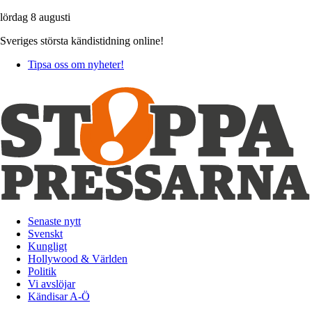
lördag 8 augusti
Sveriges största kändistidning online!
Tipsa oss om nyheter!
Senaste nytt
Svenskt
Kungligt
Hollywood & Världen
Politik
Vi avslöjar
Kändisar A-Ö