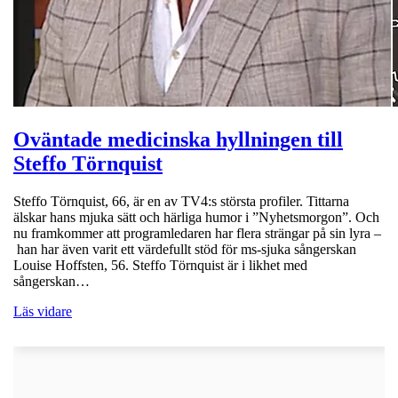
Oväntade medicinska hyllningen till
Steffo Törnquist
Steffo Törnquist, 66, är en av TV4:s största profiler. Tittarna
älskar hans mjuka sätt och härliga humor i ”Nyhetsmorgon”. Och
nu framkommer att programledaren har flera strängar på sin lyra –
han har även varit ett värdefullt stöd för ms-sjuka sångerskan
Louise Hoffsten, 56. Steffo Törnquist är i likhet med
sångerskan…
Läs vidare