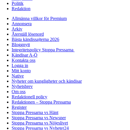
Politik
Redaktion
Allmänna villkor för Premium
Annonsera
Arkiv
Återställ lösenord
Bästa kändissajterna 2026
Bloggnytt
Integritetspolicy Stoppa Pressarna
Kändisar A-Ö
Kontakta oss
Logga in
Mitt konto
Native
Nyheter om kungligheter och kändisar
Nyhetsbrev
Om oss
Redaktionell policy
Redaktionen – Stoppa Pressarna
Register
Stoppa Pressarna vs Hänt
Stoppa Pressarna vs Newsner
Stoppa Pressarna vs Nöjeslivet
Stoppa Pressarna vs Nyheter24