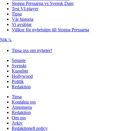
Stoppa Pressarna vs Svensk Dam
Test VI-player
Tipsa
Vår historia
Vi avslöjar
Villkor för nyhetstips till Stoppa Pressarna
Sök
Tipsa oss om nyheter!
Senaste
Svenskt
Kungligt
Hollywood
Politik
Redaktion
Tipsa
Kontakta oss
Annonsera
Redaktion
Om oss
Arkiv
Redaktionell policy