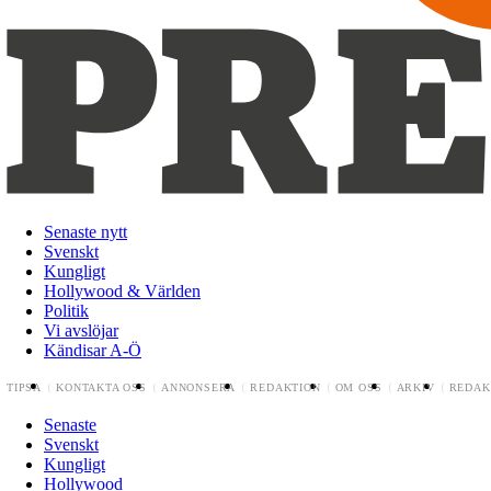
Senaste nytt
Svenskt
Kungligt
Hollywood & Världen
Politik
Vi avslöjar
Kändisar A-Ö
TIPSA
KONTAKTA OSS
ANNONSERA
REDAKTION
OM OSS
ARKIV
REDAK
Senaste
Svenskt
Kungligt
Hollywood