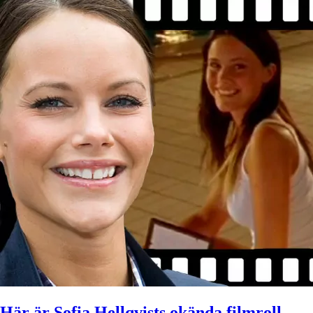
Här är Sofia Hellqvists okända filmroll