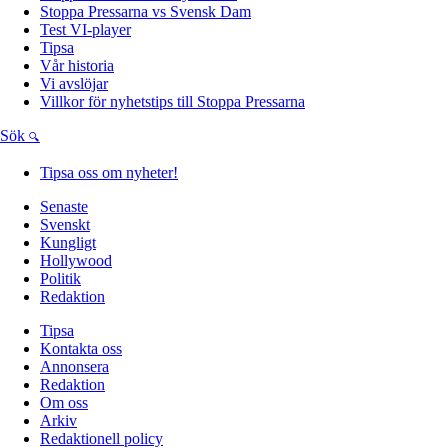
Stoppa Pressarna vs Svensk Dam
Test VI-player
Tipsa
Vår historia
Vi avslöjar
Villkor för nyhetstips till Stoppa Pressarna
Sök
Tipsa oss om nyheter!
Senaste
Svenskt
Kungligt
Hollywood
Politik
Redaktion
Tipsa
Kontakta oss
Annonsera
Redaktion
Om oss
Arkiv
Redaktionell policy