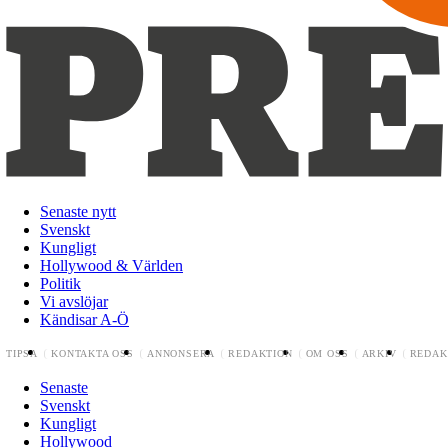
Senaste nytt
Svenskt
Kungligt
Hollywood & Världen
Politik
Vi avslöjar
Kändisar A-Ö
TIPSA
KONTAKTA OSS
ANNONSERA
REDAKTION
OM OSS
ARKIV
REDAK
Senaste
Svenskt
Kungligt
Hollywood