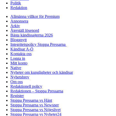
Politik
Redaktion
Allmänna villkor för Premium
Annonsera
Arkiv
Återställ lösenord
Bästa kändissajterna 2026
Bloggnytt
Integritetspolicy Stoppa Pressarna
Kändisar A-Ö
Kontakta oss
Logga in
Mitt konto
Native
Nyheter om kungligheter och kändisar
Nyhetsbrev
Om oss
Redaktionell policy
Redaktionen – Stoppa Pressarna
Register
Stoppa Pressarna vs Hänt
Stoppa Pressarna vs Newsner
Stoppa Pressarna vs Nöjeslivet
Stoppa Pressarna vs Nyheter24